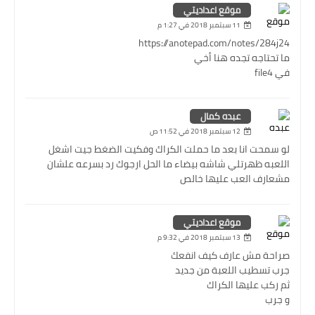
موقع اعداديتي
11 سبتمبر 2018 في 1:27 م
https://anotepad.com/notes/284j24
ما تحتاجه تجده هنا أخي
في file4
عبده كمال
12 سبتمبر 2018 في 11:52 ص
لو سمحت انا بعد ما حملت الكراك وفكيت الضغط جيت اشغل
اللعبه ظهرتلي شاشه بيضاء ما الحل ارجوك رد بسرعه علشان
مشعارف العب عليها خالص
موقع اعداديتي
13 سبتمبر 2018 في 9:32 م
صراحة مش عارف كيف انفعك
جرب تسطيب اللعبة من جديد
ثم ركب عليها الكراك
و جرب