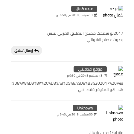
عبده كمال
13 سبتمبر 2018 في 6:58 ص
2017لو سمحت ممكن التعليق العربي لبيس
بصوت عصام الشوالي
إرسال تعليق
موقع اعداديتي
13 سبتمبر 2018 في 9:30 م
B9%D8%B1%D8%A8%D9%8A%20%D8%A8%D9%8A%D8%B3%202017%20Pes
هذا هو المتوفر فقط اخي
Unknown
30 سبتمبر 2018 في 9:40 م
ولارابط تحميل شغال