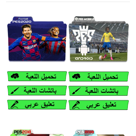
بلايستيشن PS2