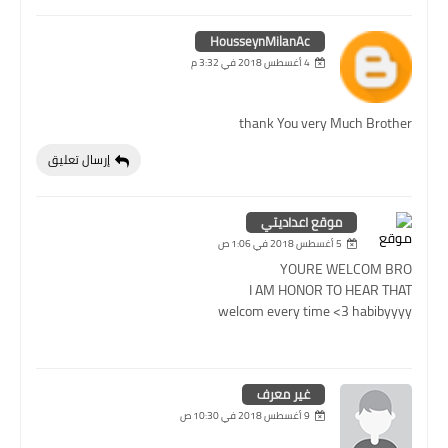
HousseynMilanAc
4 أغسطس 2018 في 3:32 م
thank You very Much Brother
إرسال تعليق
موقع اعداديتي
5 أغسطس 2018 في 1:06 ص
YOURE WELCOM BRO
I AM HONOR TO HEAR THAT
welcom every time <3 habibyyyy
غير معرف
9 أغسطس 2018 في 10:30 ص