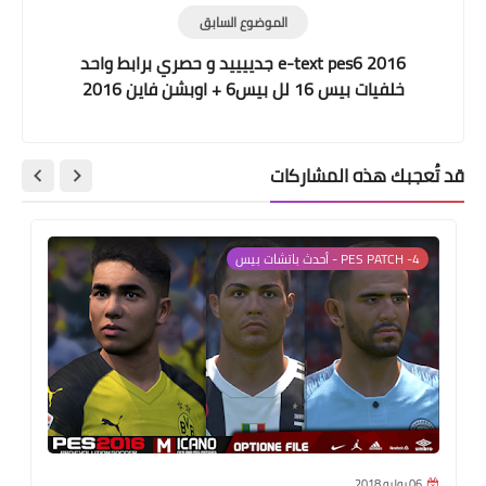
الموضوع السابق
e-text pes6 2016 جدييييد و حصري برابط واحد
خلفيات بيس 16 لل بيس6 + اوبشن فاين 2016
باحدث الانتقالات pes6
قد تُعجبك هذه المشاركات
4- PES PATCH - أحدث باتشات بيس
06 يوليو 2018