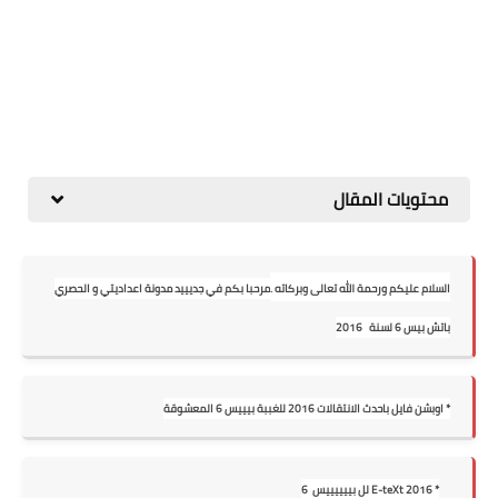
محتويات المقال
السلام عليكم ورحمة الله تعالى وبركاته .
مرحبا بكم في جديييد مدونة اعداديتي و الحصري
باتش بيس 6 لسنة 2016
* اوبشن فايل باحدث الانتقالات 2016 للغببة بيييس 6 المعشوقة
* E-teXt 2016 لل بييييييس
6