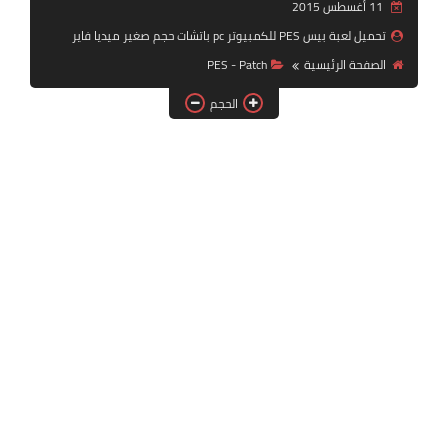
11 أغسطس 2015
بلايستيشن PS2
تحميل لعبة بيس PES للكمبيوتر pc باتشات حجم صغير ميديا فاير
الصفحة الرئيسية
PES - Patch
الحجم