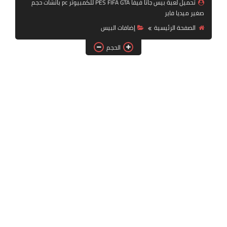
تحميل لعبة بيس جاتا فيفا PES FIFA GTA للكمبيوتر pc باتشات حجم
بلايستيشن PS2
صغير ميديا فاير
الصفحة الرئيسية
إضافات البيس
الحجم