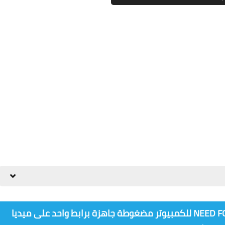
تحميل لعبة NEED FOR SPEED MOST WANTED 2005 للكمبيوتر مضغوطة جاهزة برابط واحد على ميديا