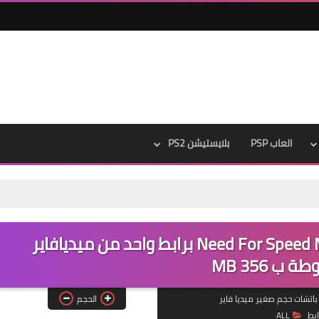
العاب PSP
بلايستيشن PS2
تحميل لعبة Need For Speed Most Wanted 2005 برابط واحد من ميديافاير
ب 356 MB
الحجم
ابط
ALL