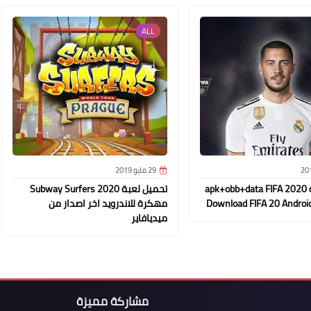
ALL
29 مايو 2019
تحميل لعبة apk+obb+data FIFA 2020
تحميل لعبة Subway Surfers 2020
مهكرة للاندرويد اخر اصدار من
ميديافاير
مشاركة مميزة