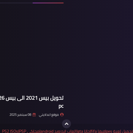
pc
موقع اعداديتي
08 سبتمبر 2025
يد android|محاكي PS2 ISOs|PSP