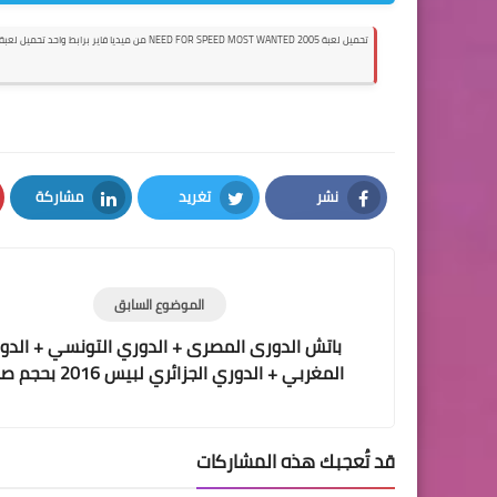
تحميل لعبة NEED FOR SPEED MOST WANTED 2005 من ميديا فاير برابط واحد تحميل لعبة NEED FOR SPEED 2005 مضغوطة
نشر
تغريد
مشاركة
LinkedIn
Twitter
Facebook
الموضوع السابق
باتش الدورى المصرى + الدوري التونسي + الدو
المغربي + الدوري الجزائري لبيس 6
Arab Revolution Patch PES 2016 V1.0
قد تُعجبك هذه المشاركات