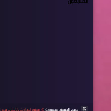
المتابعون
جميع الحقوق محفوظة
موقع اعداديتي|باتشات بيس|تحميل لعبة pes|فيفا fifa|جاتا gta|العاب اندرو
©