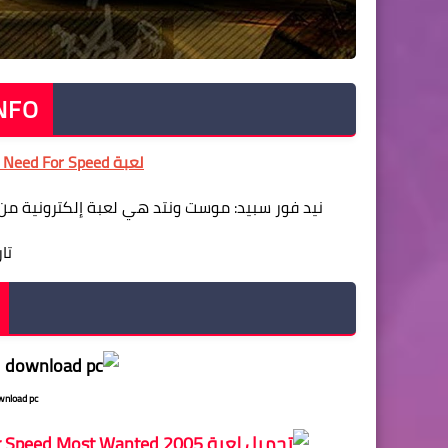
INFO - معلومات
لعبة Need For Speed الأصليةو مجانية برابط واحد
نيد فور سبيد: موست ونتد هي لعبة إلكترونية من 
تار
ص
wnload pc