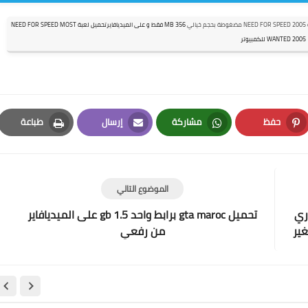
بحجم خيالي
356 MB فقط و على الميديافاير
تحميل لعبة NEED FOR SPEED MOST
WANTED 2005 للكمبيوتر
حفظ
مشاركة
إرسال
طباعة
Print
Email
Whatsapp
Pinterest
الموضوع التالي
ري
تحميل gta maroc برابط واحد 1.5 gb على الميديافاير
201 بحجم صغير
من رفعي