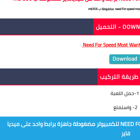
356
- التحميل
Need For Speed Most Wan
Download
طريقة التركيب
1-حمل اللعبة
2- واستمتع
تحميل لعبة NEED FOR SPEED MOST WANTED 2005 للكمبيوتر مضغوطة جاهزة برابط واحد على ميديا
فاير