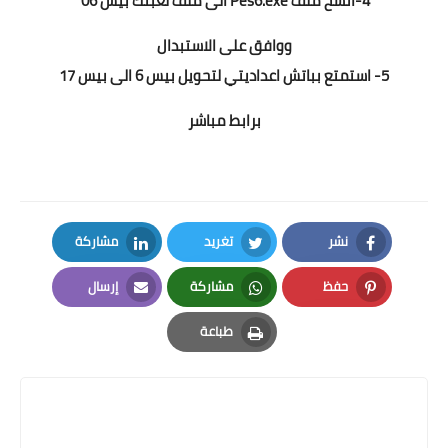
4-انسخ ملف Pes6.exe الى
ملف لعبتك بيس 06
ووافق على الاستبدال
5- استمتع بباتش اعداديتي لتحويل بيس 6 الى بيس 17
برابط مباشر
باتش بيس 2017 patch pes
نشر
تغريد
مشاركة
LinkedIn
Twitter
Facebook
حفظ
مشاركة
إرسال
Email
Whatsapp
Pinterest
طباعة
Print