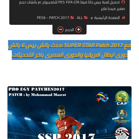
تحميل لعبة بيس جاتا فيفا PES FIFA GTA للكمبيوتر pc باتشات حجم
بلايستيشن PS2
صغير ميديا فاير
الصفحة الرئيسية
ALL
PES6 - PATCH 2017
الحجم
احدث باتش بيس 6 باتش SUPER STAR Patch 2017 مع
دورى ابطال افريقيا والدورى المصرى باخر التحديثات