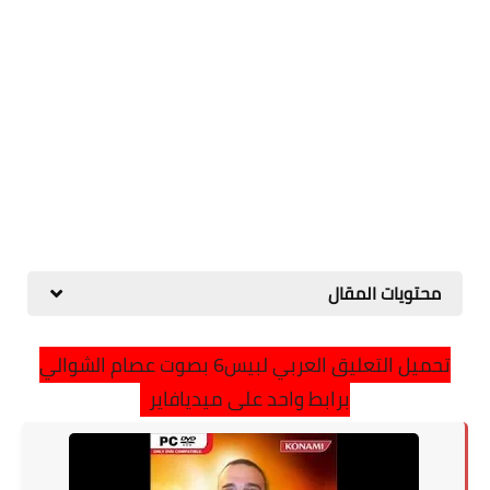
محتويات المقال
تحميل التعليق العربي لبيس6 بصوت عصام الشوالي
برابط واحد على ميديافاير