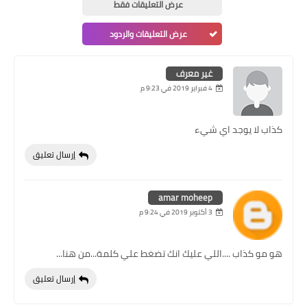
عرض التعليقات فقط
عرض التعليقات والردود
غير معرف
4 فبراير 2019 في 9:23 م
كذاب لا يوجد اي شيء
إرسال تعليق
amar moheep
3 أكتوبر 2019 في 9:24 م
هو مو كذاب ....اللي عليك انك تضغط علي كلمة...من هنا...
إرسال تعليق