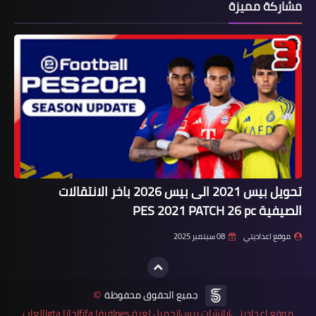
مشاركة مميزة
تحويل بيس 2021 الى بيس 2026 باخر الانتقالات
الصيفية PES 2021 PATCH 26 pc
موقع اعداديتي
08 سبتمبر 2025
جميع الحقوق محفوظة
©
موقع اعداديتي|باتشات بيس|تحميل لعبة pes|فيفا fifa|جاتا gta|العاب