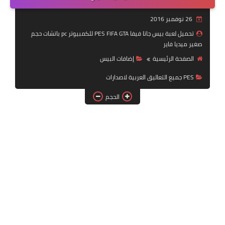
بلايستيشن PS2
26 نوفمبر 2016
تحميل لعبة بيس جاتا فيفا PES FIFA GTA للكمبيوتر pc باتشات حجم
صغير ميديا فاير
الصفحة الرئيسية
إضافات البيس
PES جميع التعاليق العربية لاصدارات
الحجم