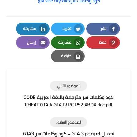
gta vice city xboxكود وكلمات سر
نشر
تغريد
مشاركة
LinkedIn
Twitter
Facebook
حفظ
مشاركة
إرسال
Email
Whatsapp
Pinterest
طباعة
Print
الموضوع التالي
كود وكلمات سر مترجمة باللغة العربية CODE
CHEAT GTA 4 GTA IV PC PS2 XBOX doc pdf
الموضوع السابق
تحميل لعبة GTA 3 pc + كود وكلمات سر GTA3