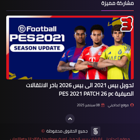
مشاركة مميزة
تحويل بيس 2021 الى بيس 2026 باخر الانتقالات
الصيفية PES 2021 PATCH 26 pc
موقع اعداديتي
08 سبتمبر 2025
جميع الحقوق محفوظة
©
موقع اعداديتي|باتشات بيس|تحميل لعبة pes|فيفا fifa|جاتا gta|العاب