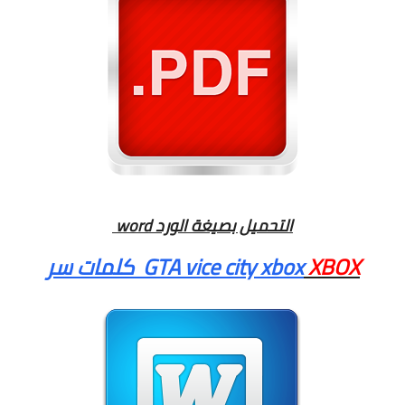
word التحميل بصيغة الورد
XBOX
كلمات سر GTA vice city xbox