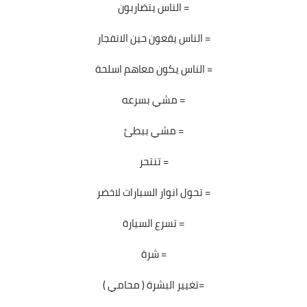
الناس يتضاربون =
الناس يقعون حين الانفجار =
الناس يكون معاهم اسلحة =
مشي بسرعه =
مشي ببطئ =
تنتحر =
تحول انوار السبارات لاخضر =
تسرع السيارة =
شرة =
تغيير البشرة ( محامي )=