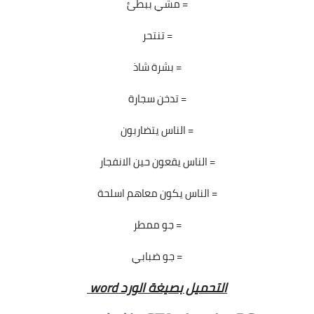
مشي ببطئ =
تنتحر =
بشرة شاذ =
تدخن سجارة =
الناس يتضاربون =
الناس يقعون حين الانفجار =
الناس يكون معاهم اسلحة =
جو ممطر =
جو ضبابي =
word التحميل بصيغة الورد