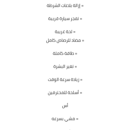
إزالة بلاغات الشرطة =
تفجر سيارة قريبة =
لحة غريبة =
مضاد للرصاص كامل =
طاقة كاملة =
تغير البشرة =
زيادة سرعة الوقت =
أسلحة للمحترفين =
أس
مشي بسرعه =