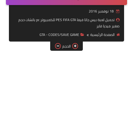
بلايستيشن PS2
18 نوفمبر 2016
تحميل لعبة بيس جاتا فيفا PES FIFA GTA للكمبيوتر pc باتشات حجم
صغير ميديا فاير
الصفحة الرئيسية
GTA - CODES/SAVE GAME
الحجم