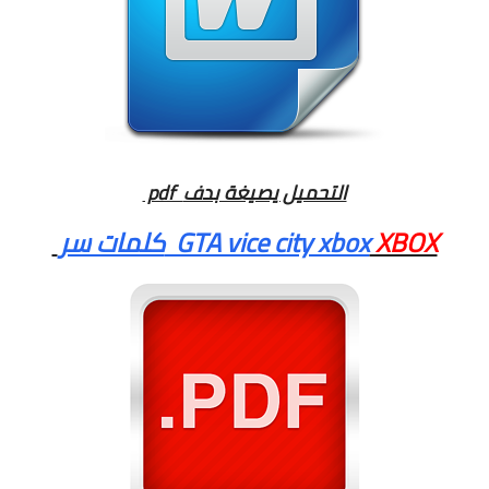
pdf التحميل يصيغة بدف
XBOX
كلمات سر GTA vice city xbox