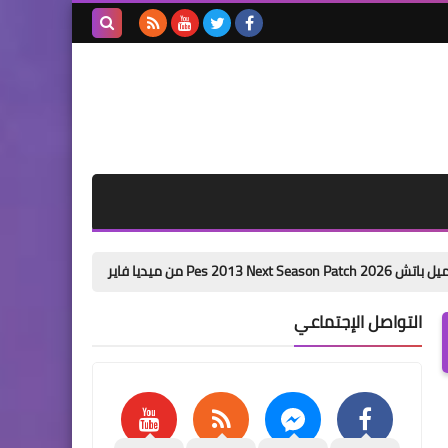
بحث هذه
المدونة
الإلكترونية
باتش تحويل بيس 6 الى بيس 2026 من ميديا فاير pes 6 next season patch 2026
التواصل الإجتماعي