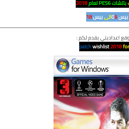
باتشات
PES6 لعام
2018
بيس 0
6
الى
بيس
18
قع اعداديتي يقدم لكم :
patch
wishlist
2018
fo