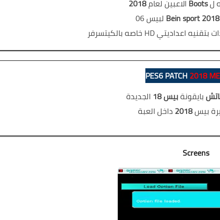
ه ل
Boots
الاعبين لعام
2018
Bein sport 2018
لبيس 06
عداديتي HD خاصه بالكيتسرفر
PES6 PATCH
2018 ME
باتش
بايقونة
بيس 18
الجديدة
رة بيس
2018
داخل العبة
Screens