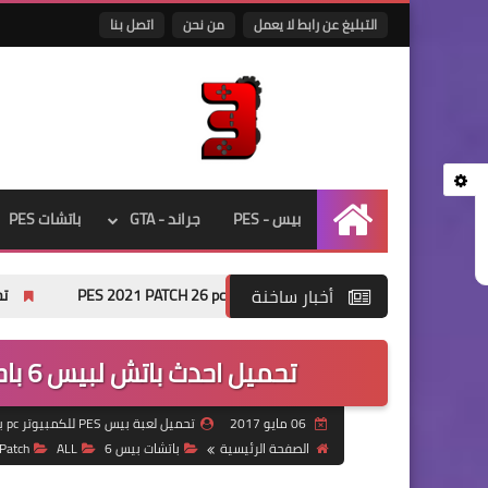
التبليغ عن رابط لا يعمل
من نحن
اتصل بنا
بيس - PES
جراند - GTA
باتشات PES
الرئيسية
أخبار ساخنة
تحميل eFootball Pes 2026 لمحاكي ppsspp بدون نت من ميديا فاير
تحميل احدث باتش لبيس 6 باحدث انتقالات 2017/2018 من ميديا فاير
06 مايو 2017
تحميل لعبة بيس PES للكمبيوتر pc باتشات حجم صغير ميديا فاير
الصفحة الرئيسية
باتشات بيس 6
ALL
Patch