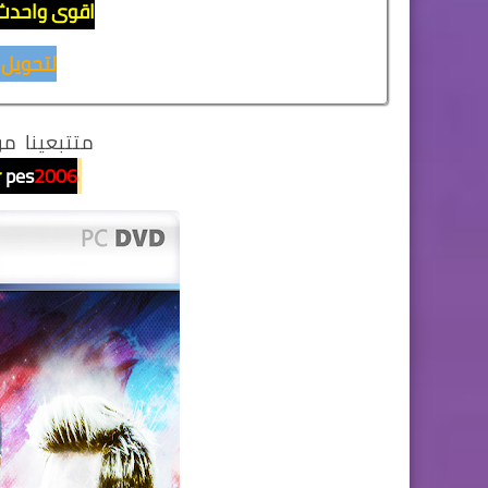
اقوى واحدث
لتحويل
متتبعينا مو
r
pes
2006