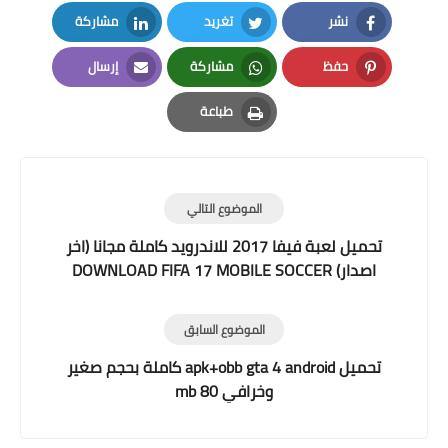
نشر
تغريد
مشاركة
LinkedIn
Twitter
Facebook
حفظ
مشاركة
إرسال
Email
Whatsapp
Pinterest
طباعة
Print
الموضوع التالي
تحميل لعبة فيفا 2017 للاندرويد كاملة مجانا (اخر
اصدار) DOWNLOAD FIFA 17 MOBILE SOCCER
V4.0.0 II وبدون فك ضغط
الموضوع السابق
تحميل apk+obb gta 4 android كاملة بحجم صغير
وخرافي 80 mb