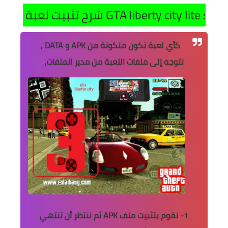
شرح تثبيت لعبة GTA liberty city lite :
كأي لعبة تكون متكونة من APK و DATA ,
نتوجه إلى ملفات اللعبة من مدير الملفات،
1- نقوم بتثبيت ملف APK ثم ننتظر أن تنتهي