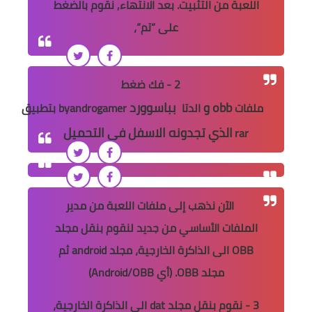
اللعبة من التثبيت. بعد الانتهاء, نقوم بالضغط
على “تم”،
2 - فك ضغط
obb
و
بباسوورد
ملفات
الدتا
byandrogamer
بتطبيق
الذي تجدونه الاسفل في التحميل
rar
الآن نذهب إلى ملفات اللعبة من مدير
الملفات الأساسي من جديد لنقوم بنقل مجلد
OBB الى الذاكرة الخارجية، مجلد android ثم
مجلد OBB. (أي Android/OBB)
3 - نقوم بنقل مجلد dat الى الذاكرة الخارجية،