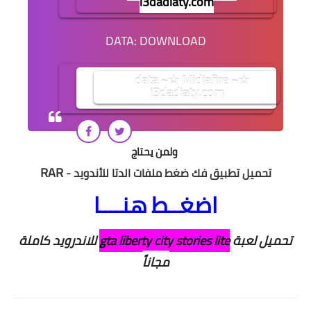
i3dadiaty.com
DATA: DOWNLOAD
data ~☆ Midiafire ~☆
i3dadiaty.com
ولمن يحتاج
RAR
تحميل تطبيق فك ضغط ملفات الدتا للأندويد -
اضغــط هنــــا
تحميل لعبة
gta liberty city stories lite
للاندرويد كاملة
مجاناً