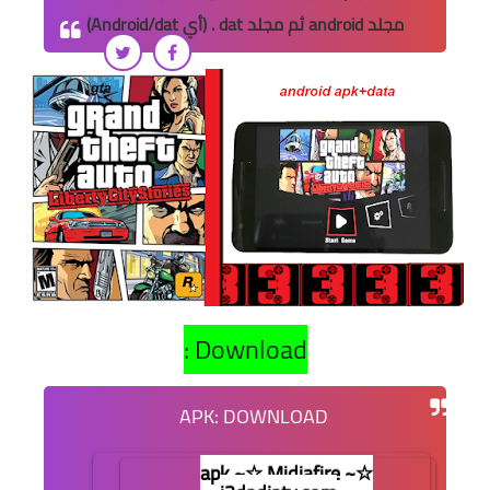
مجلد android ثم مجلد dat . (أي Android/dat)
Download :
APK
: DOWNLOAD
apk ~☆ Midiafire ~☆