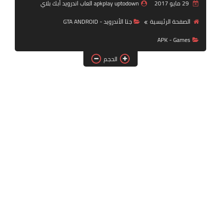
29 مايو 2017
apkplay uptodown العاب اندرويد أبك بلاي
بلايستيشن PS2
الصفحة الرئيسية
جتا الأندرويد - GTA ANDROID
APK - Games
الحجم