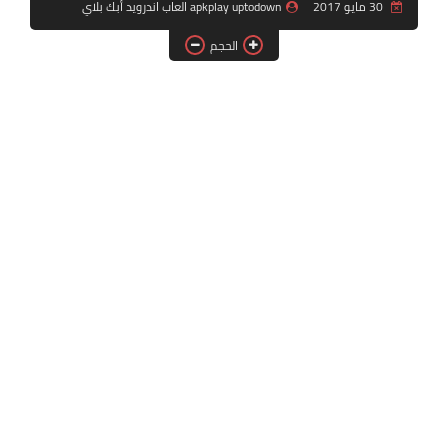
30 مايو 2017
apkplay uptodown العاب اندرويد أبك بلاي
بلايستيشن PS2
الحجم