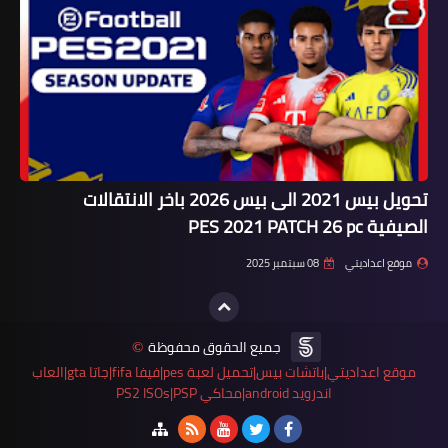
تحويل بيس 2021 الى بيس 2026 باخر الانتقالات
الصيفية PES 2021 PATCH 26 pc
موقع اعداديتي
08 سبتمبر 2025
جميع الحقوق محفوظة
©
موقع اعداديتي|باتشات بيس|تحميل لعبة pes|فيفا fifa|جاتا gta|العاب
اندرويد android|محاكي PS2 ISOs|PSP