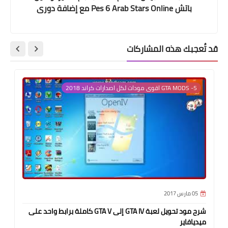
باتش Pes 6 Arab Stars Online مع إضافة دورى
ابطال افريقيا و الفرق العربية
قد تُعجبك هذه المشاركات
5- GTA MODS اقوى مودات لكل اصدارات كراند 2018
05 مارس 2017
شرح مود تحويل لعبة GTA IV إلى GTA V كاملة برابط واحد على
ميديافاير