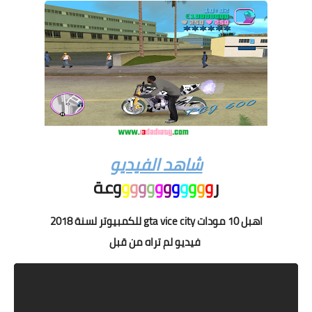
شاهد الفيديو
ر
و
و
و
و
و
و
و
و
و
و
و
وعة
اهبل 10 مودات gta vice city للكمبيوتر لسنة 2018
فيديو لم تراه من قبل