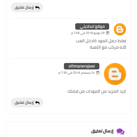
إرسال تعليق
موقع اعداديتي
29 يونيو 2019 في 7:06 م
فقط حمل المود ةادخل العب
لأنه مركب مع اللعبة
othmanerajawi
24 ديسمبر 2019 في 7:30 م
اريد المزيد من المودات من فضلك
إرسال تعليق
إرسال تعليق