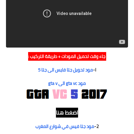
جاء وقت تحميل المودات + طريقة التركيب :
l-
مود تحويل جتا فايس الى جتا 5
مود gta vc الى gta v
ا
ضغط هنا
2-
مود جتا فيس في شوارع المغرب