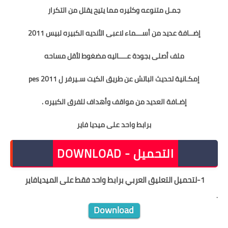
جمـل متنوعه وكثيره مما يتيح يقلل من التكرار
إضــافة عديد من أســـماء لاعبى الأنديه الكبيره لبيس 2011
ملف أصلى بجودة عــــاليه مضغوط لأقل مساحه
إمكـانية تحديث الباتش عن طريق الكيت سـيرفر ل pes 2011
إضـافة العديد من مواقف وأهداف للفرق الكبيره .
برابط واحد على ميديا فاير
DOWNLOAD - التحميل
1-لتحميل التعليق العربي برابط واحد فقط على الميديافاير
.
Download