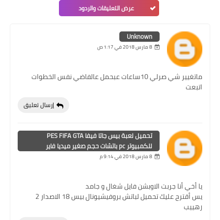
عرض التعليقات والردود
Unknown
8 مارس 2018 في 1:17 ص
ماتغيير شي صرلي 10ساعات عبحمل عالفاضي نفس الخطوات
اتبعت
إرسال تعليق
تحميل لعبة بيس جاتا فيفا PES FIFA GTA
للكمبيوتر pc باتشات حجم صغير ميديا فاير
8 مارس 2018 في 9:14 م
يا أخي أنا جربت الاوبشن فايل شغال و جامد
يس أقترح عليك تحميل لباتش بروفيشيونال بيس 18 الاصدار 2
رهييب