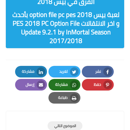
الفرق في بيس 2018
لعبة بيس option file pc pes 2018 بأحدث
و اخر الانتقالات PES 2018 PC Option File
Update 9.2.1 by InMortal Season
2017/2018
نشر
تغريد
مشاركة
LinkedIn
Twitter
Facebook
حفظ
مشاركة
إرسال
Email
Whatsapp
Pinterest
طباعة
Print
الموضوع التالي