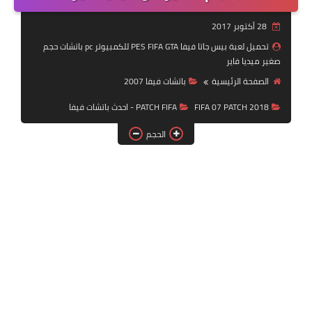
بلايستيشن PS2
28 أكتوبر 2017
تحميل لعبة بيس جاتا فيفا PES FIFA GTA للكمبيوتر pc باتشات حجم
صغير ميديا فاير
الصفحة الرئيسية
باتشات فيفا 2007
FIFA 07 PATCH 2018
PATCH FIFA - احدث باتشات فيفا
الحجم