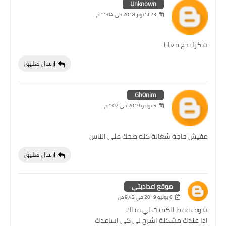
Unknown
23 أكتوبر 2018 في 11:04 م
شكرا نجح معايا
إرسال تعليق
Gh0nim
5 يونيو 2019 في 1:02 م
مفيش حاجة شغالة كله ضحك على الناس
إرسال تعليق
موقع اعداديتي
6 يونيو 2019 في 9:42 ص
شوف فقط الكمنت لي قبلك
اذا عندك مشكلة اشرح لي كي اساعدك