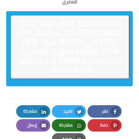
المصري
طريقة تحميل باتش فيفا 2007
انتقالات 2018 تحديث فيفا FIFA
2007 الى PATCH فيفا FIFA
2018 باضافة الدوري المصري
برابط واحد مضغوط بحجم صغير
من ميديافاير
نشر
تغريد
مشاركة
LinkedIn
Twitter
Facebook
حفظ
مشاركة
إرسال
Email
Whatsapp
Pinterest
طباعة