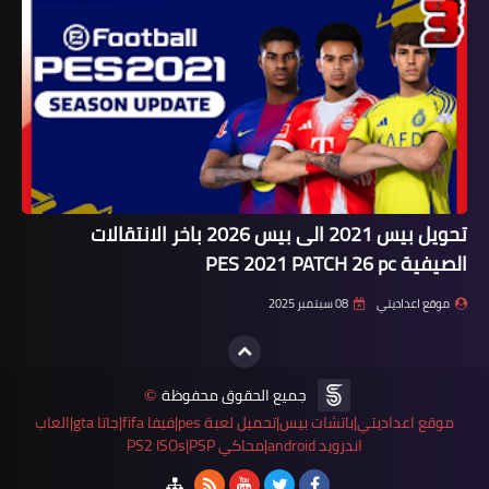
تحويل بيس 2021 الى بيس 2026 باخر الانتقالات
الصيفية PES 2021 PATCH 26 pc
موقع اعداديتي
08 سبتمبر 2025
جميع الحقوق محفوظة
©
موقع اعداديتي|باتشات بيس|تحميل لعبة pes|فيفا fifa|جاتا gta|العاب
اندرويد android|محاكي PS2 ISOs|PSP