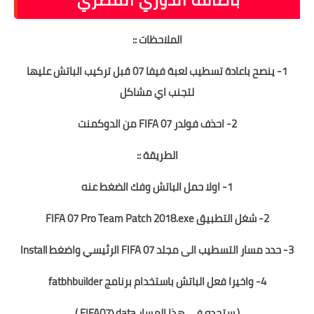
باضافة الدوري المصري
الملاحظات ::
1- ينصح باعادة تسطيب لعبة فيفا 07 قبل تركيب الباتش عليها
لتجنب اي مشاكل
2- احذف فولدر FIFA 07 من الدوكمنت
الطريقة ::
1- اولا حمل الباتش وفك الضغط عنه
2- شغل التطبيق FIFA 07 Pro Team Patch 2018.exe
3- حدد مسار التسطيب الى مجلد FIFA 07 الرئيسي واضغط Install
4- واخيرا فعل الباتش باستخدام برنامج fatbhbuilder
( ستجده في هذا المسار FIFA07\data )