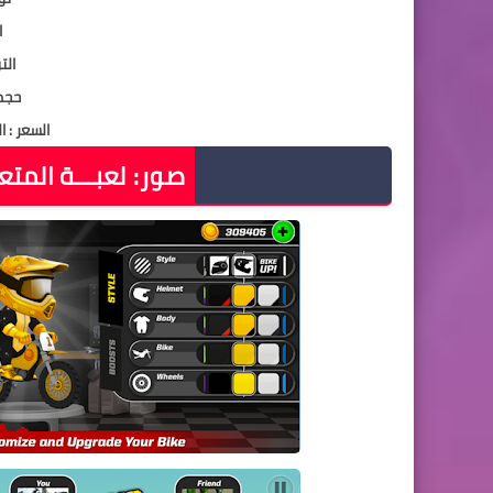
ا
التواف
حجم الل
السعر : ا
صور:
لعبـــة المتعة وال