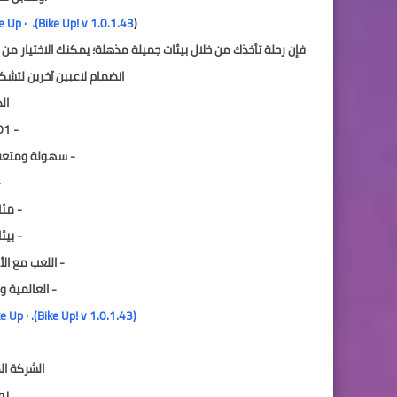
(
Bike Up! v 1.0.1.43). · Bike Up! mod · Bike Up! مهكرة · Bike Up! مهكرة
فإن رحلة تأخذك من خلال بيئات جميلة مذهلة؛ يمكنك الاختيار من 
انضمام لاعبين آخرين لتشكيل 
ال
- 101 مستويات المغامرة
- سهولة ومتعة 
-
- مئ
- بي
- اللعب مع ال
- العالمية و
(Bike Up! v 1.0.1.43). · Bike Up! mod · Bike Up! مهكرة · Bike Up! مهكرة
الشركة المنتجة : b
نو