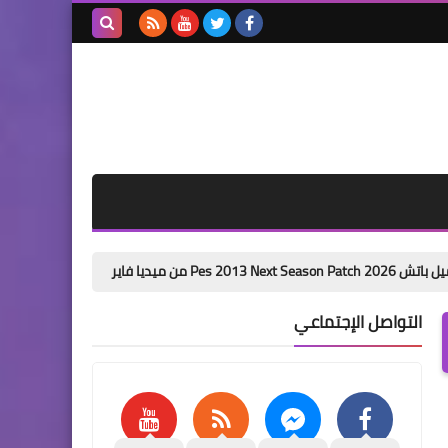
بحث هذه
المدونة
الإلكترونية
باتش تحويل بيس 6 الى بيس 2026 من ميديا فاير pes 6 next season patch 2026
التواصل الإجتماعي