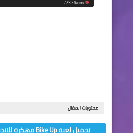
APK - Games
محتويات المقال
تحميل لعبة Bike Up مهكرة للاندرويد Bike Up Android برابط واحد بحجم صغير