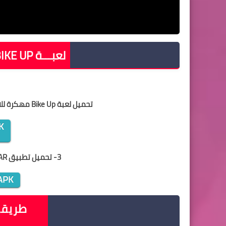
لعبـــة
IKE UP
تحميل لعبة Bike Up مهكرة للاندرويداخر اصدار 2018 Android بحجم صغير apk
K
3- تحميل تطبيق RAR لفك ضغط الملفات على الأندرويد
APK
طريقة 