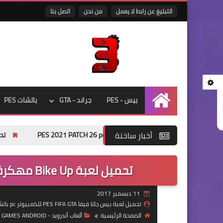
التبليغ عن رابط لا يعمل
من نحن
اتصل بنا
بيس - PES
جراند - GTA
باتشات PES
الرئيسية
أخبار ساخنة
تحميل eFootball Pes 2026 لمحاكي ppsspp بدون نت من ميديا فاير
تحميل لعبة Bike Up مهكرة للاندرويد Bike Up Android برابط واحد
11 ديسمبر 2017
تحميل لعبة بيس جاتا فيفا PES FIFA GTA للكمبيوتر pc باتشات حجم صغير ميديا فاير
الصفحة الرئيسية
ألعاب أندرويد - GAMES ANDROID