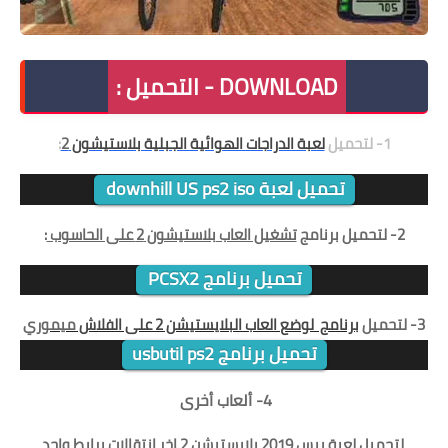
DOWNLOAD - التحميل :
1- لتحميل
لعبة الدراجات الهوائية الجبلية بلاستيشون
2
:
تحميل لعبة downhill US ps2 iso
2- لتحميل برنامج
تشغيل العاب
بلاستيشون 2 على الحاسوب
:
تحميل برنامج PCSX2
3- لتحميل
برنامج لوضع العاب البلايستيشن 2 على الفلاش
ميموري
تحميل برنامج usbutil ps2
4- ألعاب أخرى
لتحميل
لعبة بيس 2019 بلايستيشن 2 اخر انتقالات برابط واحد