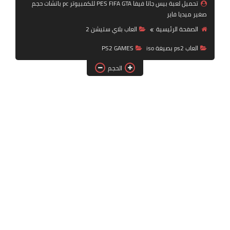
تحميل لعبة بيس جاتا فيفا PES FIFA GTA للكمبيوتر pc باتشات حجم
بلايستيشن PS2
صغير ميديا فاير
الصفحة الرئيسية
العاب بلاي ستيشن 2
العاب ps2 بصيغة iso
PS2 GAMES
الحجم