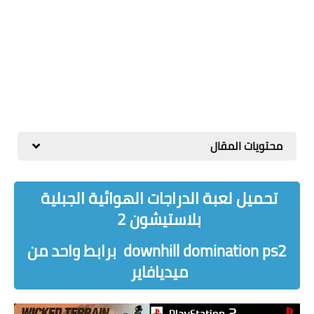
محتويات المقال
تحميل لعبة الدراجات الهوائية الجبلية
بلاستيشون 2
downhill domination ps2 برابط واحد من
ميديافاير