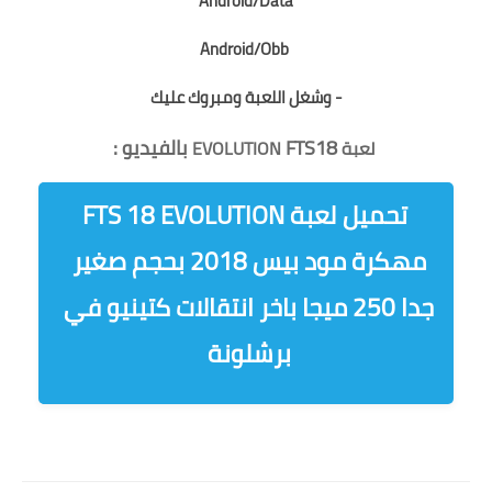
Android/Data
Android/Obb
- وشغل اللعبة ومبروك عليك
FTS18 بالفيديو :
لعبة
EVOLUTION
تحميل لعبة FTS 18 EVOLUTION
مهكرة مود بيس 2018 بحجم صغير
جدا 250 ميجا باخر انتقالات كتينيو في
برشلونة