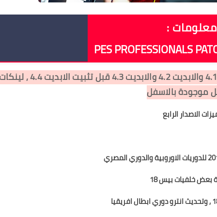
علومات :
PES PROFESSIONALS PATC
تـنـبـيـه هـام : يجب تحميل الاصدار V4 والابديت 4.1 والابديت 4.2 والابديت 4.3 قبل تثبيت الابديت 4.4 , لينك
ل موجودة بالاسفل
زات الاصدار الرابع
 بعض خلفيات بيس 18