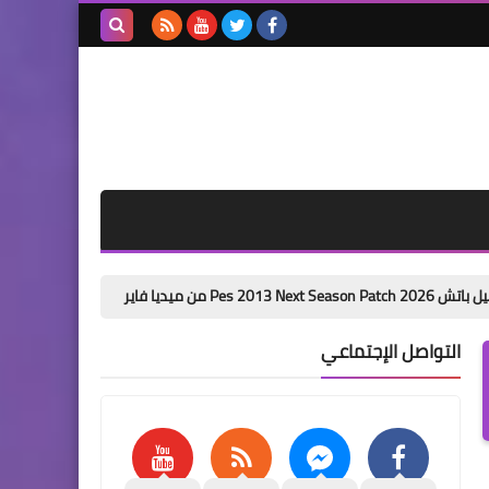
بحث هذه
المدونة
الإلكترونية
باتش تحويل بيس 6 الى بيس 2026 من ميديا فاير pes 6 next season patch 2026
التواصل الإجتماعي