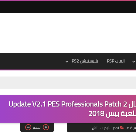
العاب PSP
بلايستيشن PS2
تحميل الابديت الاول لباتش بروفشنال 2 Update V2.1 PES Professionals Patch
الحجم
سية
تحديث ابديت باتش