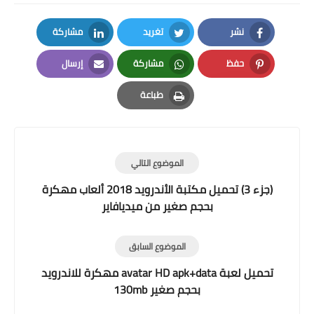
نشر
تغريد
مشاركة
LinkedIn
Twitter
Facebook
حفظ
مشاركة
إرسال
Email
Whatsapp
Pinterest
طباعة
Print
الموضوع التالي
(جزء 3) تحميل مكتبة الأندرويد 2018 ألعاب مهكرة
بحجم صغير من ميديافاير
الموضوع السابق
تحميل لعبة avatar HD apk+data مهكرة للاندرويد
بحجم صغير 130mb