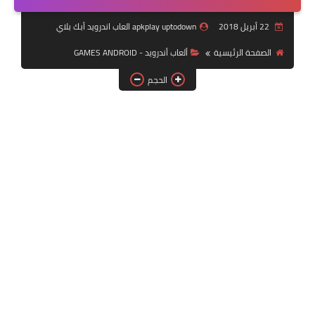
بلايستيشن PS2
22 أبريل 2018
apkplay uptodown العاب اندرويد أبك بلاي
الصفحة الرئيسية
ألعاب أندرويد - GAMES ANDROID
الحجم