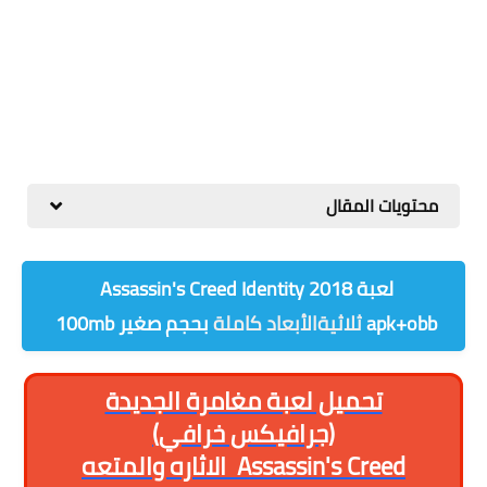
محتويات المقال
لعبة
2018
Assassin's Creed Identity
apk+obb
ثلاثيةالأبعاد كاملة
بحجم صغير 100mb
تحميل لعبة مغامرة الجديدة
(جرافيكس خرافي)
Assassin's Creed
الاثاره والمتعه