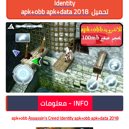
Identity
تحميل
apk+obb apk+data 2018
INFO - معلومات
apk+obb
Assassin's Creed Identity apk+obb
apk+data
2018