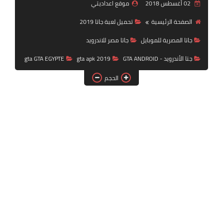
02 أغسطس 2018
موقع اعداديتي
بلايستيشن PS2
الصفحة الرئيسية
تحميل لعبة جاتا 2019
جاتا المصرية للموبايل
جاتا مصر للاندرويد
جتا الأندرويد - GTA ANDROID
gta apk 2019
gta GTA EGYPTE
الحجم