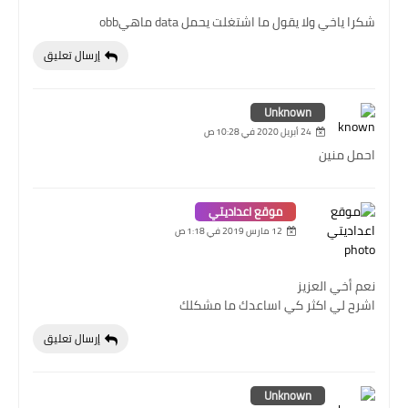
شكرا ياخي ولا يقول ما اشتغلت يحمل data ماهيobb
إرسال تعليق
Unknown
24 أبريل 2020 في 10:28 ص
احمل منين
موقع اعداديتي
12 مارس 2019 في 1:18 ص
نعم أخي العزيز
اشرح لي اكثر كي اساعدك ما مشكلك
إرسال تعليق
Unknown