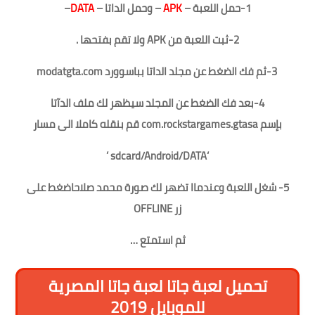
1-حمل اللعبة –
APK
– وحمل الداتا –
DATA
–
2-ثبت اللعبة من APK ولا تقم بفتحها .
3-ثم فك الضغط عن مجلد الداتا بباسوورد modatgta.com
4-بعد فك الضغط عن المجلد سيظهر لك ملف الدآتا
بإسم
com.rockstargames.gtasa
قم بنقله كاملا الى مسار
sdcard/Android/DATA ’
‘
5- شغل اللعبة
وعندماا تضهر لك صورة محمد صلاح
اضغط على
زر
OFFLINE
ثم
استمتع …
تحميل لعبة جاتا لعبة جاتا المصرية
للموبايل 2019