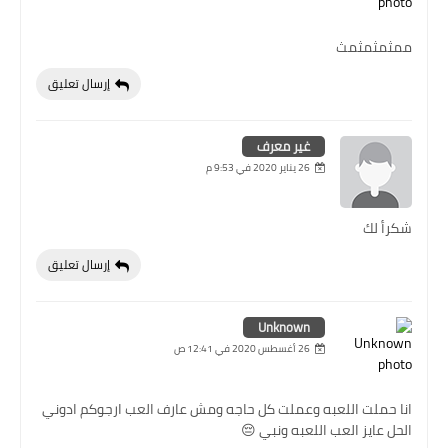
ممثمثمثمث
إرسال تعليق
غير معرف
26 يناير 2020 في 9:53 م
شكرأ لك
إرسال تعليق
Unknown
26 أغسطس 2020 في 12:41 ص
انا حملت اللعبه وعملت كل حاجه ومش عارف العب ارجوكم ادوني
الحل عايز العب اللعبه ونبي 😔