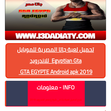
تحميل لعبة جاتا المصرية للموبايل
Egyptian Gta للاندرويد
GTA EGYPTE Android apk 2019
INFO - معلومات
شرح تحميل لعبة جتا فى شوارع مصر للاندرويد 2019