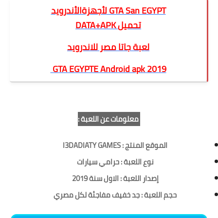
لأجهزةالأندرويد GTA San EGYPT
DATA+APK تحميل
لعبة جاتا مصر للاندرويد
GTA EGYPTE Android apk 2019
تحميل لعبة جتا GTA Andriod مصرية للاندرويد برابط واحد
معلومات عن اللعبة :
الموقع المنتج :
I3DADIATY GAMES
نوع اللعبة :
حرامي سيارات
إصدار اللعبة :
الاول سنة 2019
حجم اللعبة
: جد خفيف مفاجئة لكل مصري