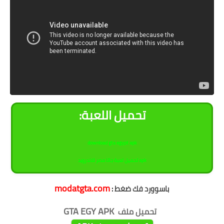
:تحميل اللعبة
download gta egypt apk
تحميل لعبة جاتا مصر للاندرويد apk
modatgta.com
باسوورد
فك ضغط
:
GTA EGY
APK
تحميل ملف