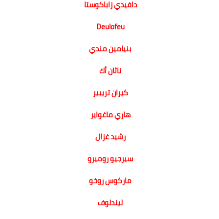
دافيدي زاباكوستا
Deulofeu
بنيامين مندي
ناثان أك
كيران تريبير
هاري ماغواير
رشيد غزال
سيرجيو روميرو
ماركوس روخو
ليندلوف