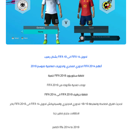
تحويل FIFA 14 الى FIFA 19 بشكل رهيب
أطقم FIFA 2014 الدوري المصري والدوريات العالمية لموسم 2019
اضافة سكوربورد FIFA 2019 للعبة
لوحات اعلانية مأخوذه من FIFA 2019
اضافة جرافيك FIFA 2019 الى FIFA 2014
تحديث الفرق الصاعدة والهابطة 18/19 للدوري الانجليزي والاسباني
باتش تحويل FIFA 14 الى FIFA 2019 باخر
الانتقالات بحجم صغير جدا
patch fifa 2014 to 2019