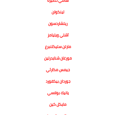
سامي خضيرة
لينكولن
ريتشاردسون
آشلي ويليامز
مارتن ستيكلنبرغ
مورغان شنايدرلين
جيمس مكارثي
جوردان بيكفورد
يانيك بولاسي
مايكل كين