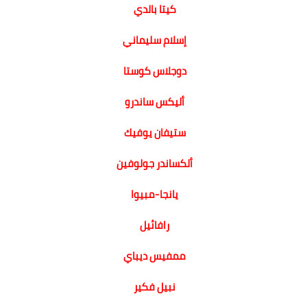
كيتا بالدي
إسلام سليماني
دوجلاس كوستا
أليكس ساندرو
ستيفان يوفيك
ألكساندر جولوفين
يانجا-مبيوا
رافائيل
ممفيس ديباي
نبيل فكير