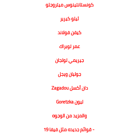
كونستانتينوس ميتروجلو
ثيلو كيرير
كيفن فولاند
عمر توبراك
جيريمي تولجان
جوليان ويجل
دان أكسل Zagadou
ليون Goretzka
والمزيد من الوجوه
- قوائم جديده مثل فيفا 19