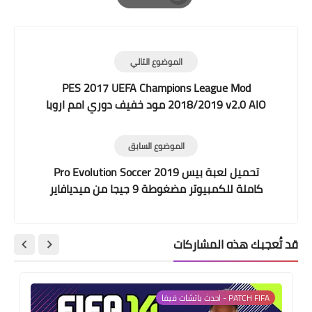
Print
الموضوع التالي
PES 2017 UEFA Champions League Mod
2018/2019 v2.0 AIO مود خفيف دوري امم اروبا
2019 لبيس 2017 يعمل على جميع الباتشات
الموضوع السابق
تحميل لعبة بيس Pro Evolution Soccer 2019
كاملة للكمبيوتر مضغوطة 9 جيجا من ميديافاير
وتورنت برابط واحد FitGirl Repack
قد تُعجبك هذه المشاركات
PATCH FIFA - احدث باتشات فيفا