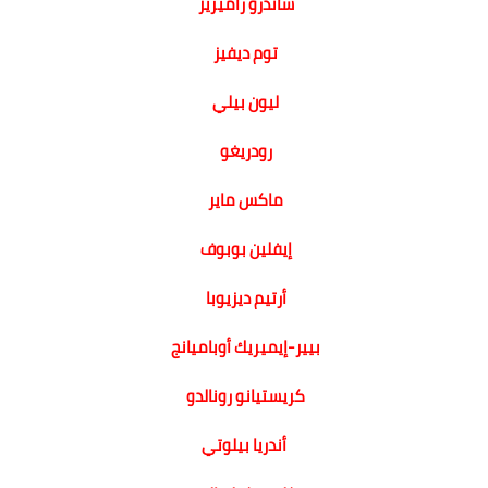
ساندرو راميريز
توم ديفيز
ليون بيلي
رودريغو
ماكس ماير
إيفلين بوبوف
أرتيم ديزيوبا
بيير-إيميريك أوباميانج
كريستيانو رونالدو
أندريا بيلوتي