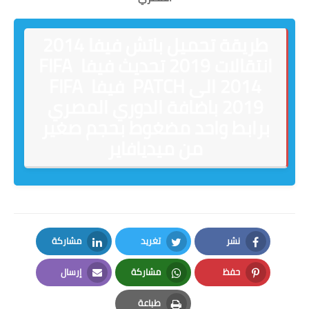
طريقة تحميل باتش فيفا 2014
انتقالات 2019 تحديث فيفا FIFA
2014 الى PATCH فيفا FIFA
2019 باضافة الدوري المصري
برابط واحد مضغوط بحجم صغير
من ميديافاير
نشر
تغريد
مشاركة
LinkedIn
Twitter
Facebook
حفظ
مشاركة
إرسال
Email
Whatsapp
Pinterest
طباعة