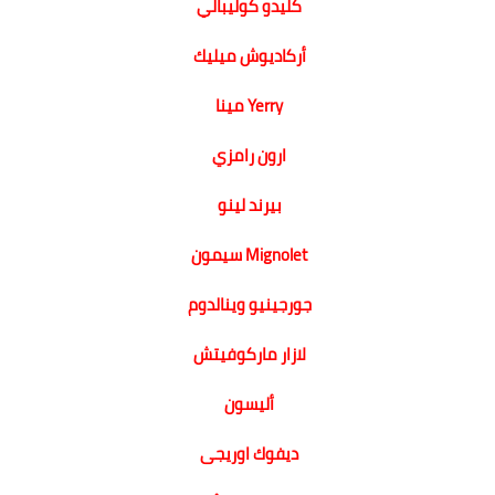
كليدو كوليبالي
أركاديوش ميليك
Yerry مينا
ارون رامزي
بيرند لينو
Mignolet سيمون
جورجينيو وينالدوم
لازار ماركوفيتش
أليسون
ديفوك اوريجى