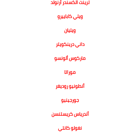
ترينت الكسندر أرنولد
ويلي كاباييرو
ويليان
داني درينكويتر
ماركوس ألونسو
موراتا
أنطونيو روديغر
جورجينيو
أندرياس كريستنسن
نغولو كانتي