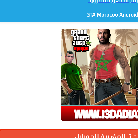
ة جاتا مغرب للاندرويد
GTA Morocoo Android
اتا المغربية للموبايل