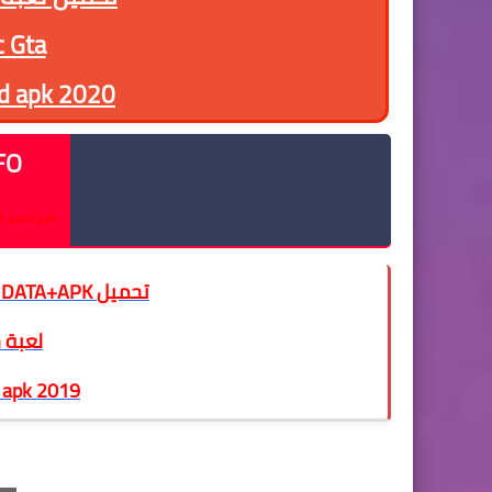
Maroc Gta
d apk 2020
INFO -
شرح تحميل لعب
لأجهزةالأندرويد GTA San Maroc DATA+APK تحميل
لعبة ج
 apk 2019
تحميل لعبة جتا GTA Andriod مغربية للاندر