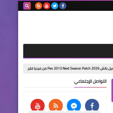
بحث هذه
المدونة
الإلكترونية
باتش تحويل بيس 6 الى بيس 2026 من ميديا فاير pes 6 next season patch 2026
التواصل الإجتماعي