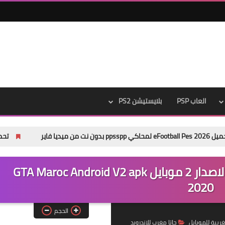
العاب PSP
بلايستيشن PS2
تحميل باتش Pes 2013 Next Season Patch 2026 من ميديا فاير
تحميل لعبة جاتا المغرب للاندرويد الاصدار 2 موبايل GTA Maroc Android V2 apk
2020
الحجم
مغربية للموبايل
جاتا مغرب للاندرويد