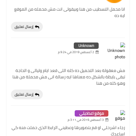
انا محمل التسطيب من هنا وبيقولى انت مش محمله من الموقع
ايه ده
إرسال تعليق
Unknown
2 أغسطس 2019 في 9:24 م
مش معقولة بعد التحميل ده كله اللى قعد ايام وليالى و الحاجة
تبقى بايظة بالشكل ده معناها ايه رسالة انى مش محملة من هنا
وهو كله من هنا
إرسال تعليق
موقع اعداديتي
3 أغسطس 2019 في 3:11 م
رجاء اشرحلي او قم بتصويرها وعطيني الرابط الذي حملت منه كي
اساعدك