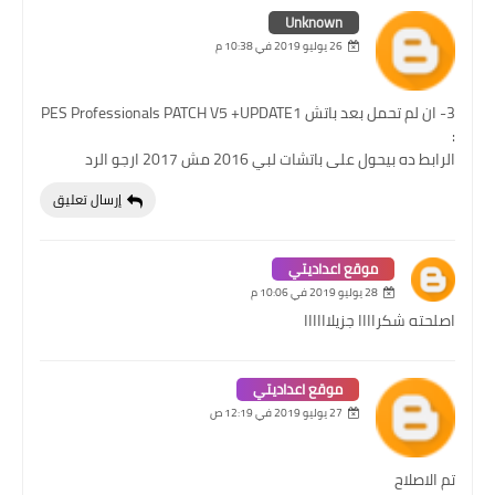
Unknown
26 يوليو 2019 في 10:38 م
3- ان لم تحمل بعد باتش PES Professionals PATCH V5 +UPDATE1
:
الرابط ده بيحول على باتشات لبي 2016 مش 2017 ارجو الرد
إرسال تعليق
موقع اعداديتي
28 يوليو 2019 في 10:06 م
اصلحته شكراااا جزيلاااااا
موقع اعداديتي
27 يوليو 2019 في 12:19 ص
تم الاصلاح