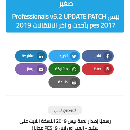
صغير
بيس Professionals v5.2 UPDATE PATCH
pes 2017 بأحدث و اخر الانتقالات 2019
نشر
تغريد
مشاركة
LinkedIn
Twitter
Facebook
حفظ
مشاركة
إرسال
Email
Whatsapp
Pinterest
طباعة
Print
الموضوع التالي
رسميًا إصدار لعبة بيس 2019 النسخة اللايت على
ستيم - إلعب اون لاين PES19 مجانا !