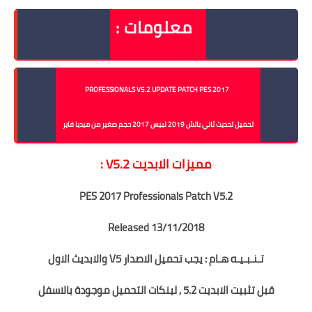
معلومات :
PROFESSIONALS V5.2 UPDATE PATCH PES 2017
تحميل تحديث ثاني باتش 2019 لبيس 2017 حجم صغير من ميديا فاير
مميزات الابديت V5.2 :
PES 2017 Professionals Patch V5.2
Released 13/11/2018
تـنـبـيـه هـام : يجب تحميل الاصدار V5 والابديث الاول
قبل تثبيت الابديت 5.2 , لينكات التحميل موجودة بالاسفل