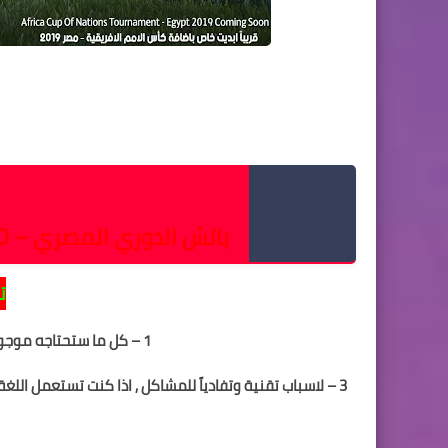
حصرياً باتش اضافة الدوري المصري PES 2019 بأحدث الانتقالات الصيفية
ls Patch V2 AIO
م
باتش الدوري المصري – EGY SUPER PATCH V4
0
ت
1 – كل ما ستحتاجه موجود بالاسفل لن تحتاج لاي تحميلات مسبقة.
3 – لاسباب تقنية وتفادياً للمشاكل , اذا كنت تستعمل اللغة الانجليزية يجب اختيار اللغة الانجليزية الامريكية