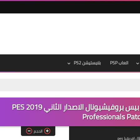
العاب PSP
بلايستيشن PS2
باتش بيس 2019 الدوري المصري بيس بروفيشيونال الاصدار الثاني PES 2019
Professionals Pat
الحجم
 افريقيا pes