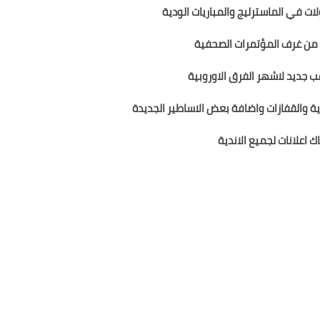
ات في الماسترليج والمباريات الودية
 من غرف المؤتمرات الصحفية
ب جديد لاشهر الفرق الاوروبية
ة والقفازات
و
اضافة بعض الاساطير الجديدة
ك اعلانات لجميع الاندية
حدث لموسم 20éà/2019
لى الفرق الصاعدة الجديدة
ونسي كامل ومحدث 2019
ا 2019 ( 32 فرق )
مالك وشبه كاملة لباقي الفرق المصرية