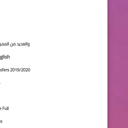
اطقم محدثة موسم 2019/2020 لفرق الدوري الم
اضافة ملاعب 
( برج العر
والعديد من المم
glish
2020/Add All Winter and summer Transfers 2019
4
 Full
ds