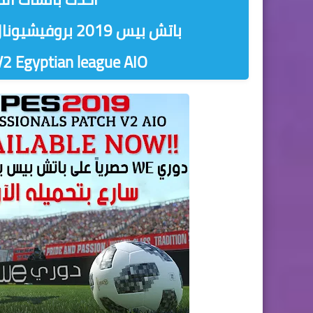
باتش بيس 2019 بروفيشيونال الاصدار الثاني باضافة الدوري المصري
V2 Egyptian league AIO