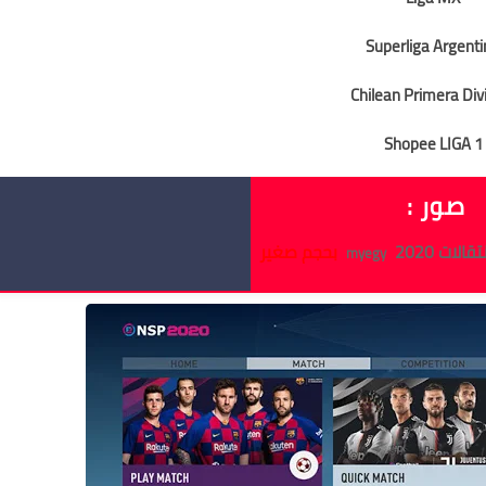
Superliga Argenti
Chilean Primera Div
Shopee LIGA 1
صور :
بحجم صغير
myegy