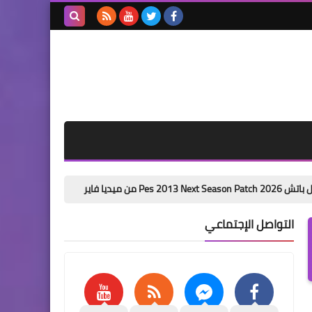
بحث هذه
المدونة
الإلكترونية
باتش تحويل بيس 6 الى بيس 2026 من ميديا فاير pes 6 next season patch 2026
التواصل الإجتماعي