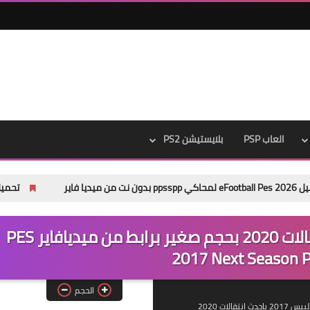
العاب PSP
بلايستيشن PS2
تحميل باتش Pes 2013 Next Season Patch 2026 من ميديا فاير
باتش نيكست سيزون بيس 2017 انتقالات 2020 بحجم صغير برابط من ميديافاير PES
2017 Next Season 
الحجم
احدث انتقالات 2020