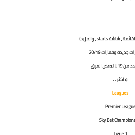
ري أبطال 2019 Caf
 المصري الممتاز 20/19
شاشة starts ، والمزيد)
 جديدة وقفازات 20/19
U لبعض الفرق
و اكثر . .
Leagues
Premier Leagu
Sky Bet Champions
Ligue 1