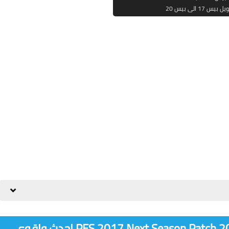
 بيس 17 الى بيس 20
باتش 2020 لبيس 2017 PES 2017 Next Season Patch 2020 Season احدث واقوى