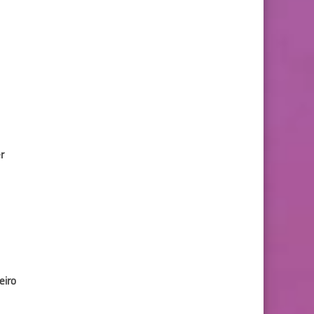
r
eiro