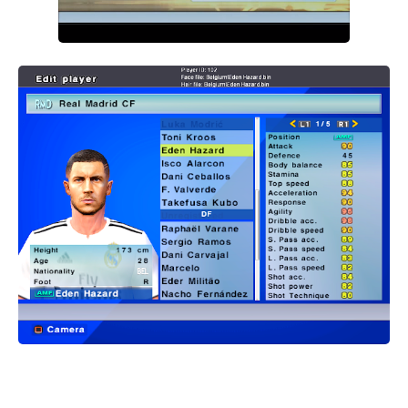
اوبشن فايل 2020 لبيس 6 ، احدث اوبشن فايل بأخر الانتقالات لبيس 6