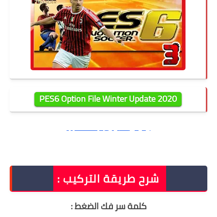
2020 PES6 Option File Winter Update
اوبشن فايل 2020 لبيس 6 باخر الانتقالات الصيفية
تنزيل اوبشن فايل 2020 لبيس 6
شرح طريقة التركيب :
كلمة سر فك الضغط
: