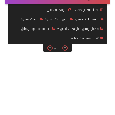
بلايستيشن PS2
01 أغسطس 2019
موقع اعداديتي
الصفحة الرئيسية
باتش 2020 بيس 6
باتشات بيس 6
تحميل اوبشن فايل 2020 لبيس 6
option file - اوبشن فايل
option file pes6 2020
الحجم