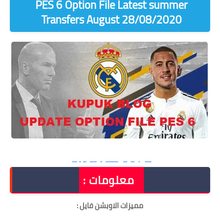
PES 6 Option File Latest summer
Transfers August 28/08/2020
تحميل اوبشن فايل 2020 لبيس 6 من ميديا فاير
معلومات :
مميزات الاوبشن فايل :