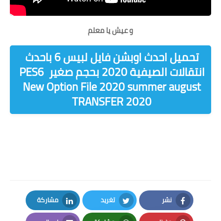
و عيش يا معلم
تحميل احدث اوبشن فايل لبيس 6 باحدث
انتقالات الصيفية 2020 بحجم صغير PES6
New Option File 2020 summer august
TRANSFER 2020
تحميل اوبشن فايل 2020 لبيس 6 الدورى المصرى من ميديا فاير
تحميل اوبشن فايل 2020 لبيس 6 من ميديا فاير
نشر
تغريد
مشاركة
LinkedIn
Twitter
Facebook