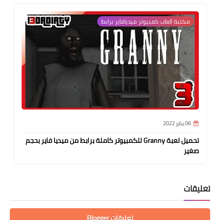
مكتبة العاب كمبيوتر ميديافاير برابط
06 يناير 2022
تحميل لعبة Granny للكمبيوتر كاملة برابط من ميديا فاير بحجم
صغير
تعليقات
تعليقات Blogger