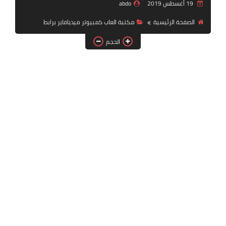
19 أغسطس 2019
abdo
بلايستيشن PS2
الصفحة الرئيسية
مكتبة العاب كمبيوتر ميديافاير برابط
الحجم