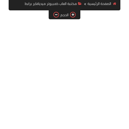
بلايستيشن PS2
الصفحة الرئيسية
مكتبة العاب كمبيوتر ميديافاير برابط
الحجم