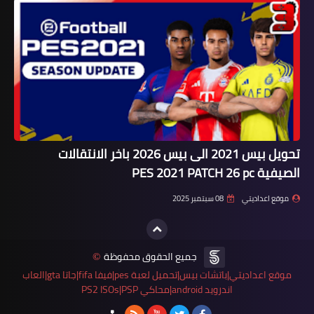
تحويل بيس 2021 الى بيس 2026 باخر الانتقالات
الصيفية PES 2021 PATCH 26 pc
موقع اعداديتي
08 سبتمبر 2025
جميع الحقوق محفوظة
©
موقع اعداديتي|باتشات بيس|تحميل لعبة pes|فيفا fifa|جاتا gta|العاب
اندرويد android|محاكي PS2 ISOs|PSP