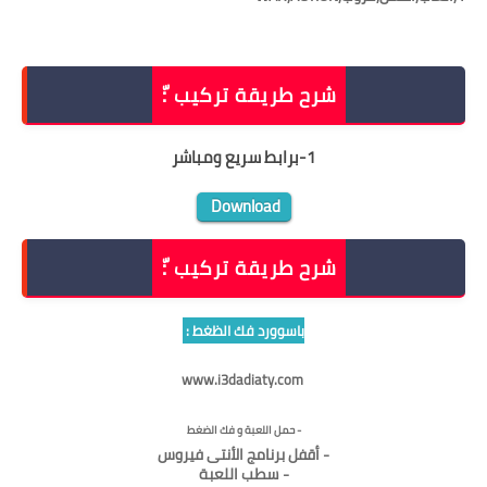
شرح طريقة تركيب :ّ
1
-
برابط سريع ومباشر
Download
شرح طريقة تركيب :ّ
باسوورد فك الظغط :
www.i3dadiaty.com
- حمل اللعبة و فك الضغط
- أقفل برنامج الأنتى فيروس
- سطب اللعبة