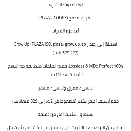
لغة الصوت: لا شيء
الكراك: مدمج (PLAZA-CODEX)
أعد حزم الميزات
استنادًا إلى إصدار Grow.Up-PLAZA ISO: plaza-grow.up.iso
(579.272 بايت)
100٪ Lossless & MD5 Perfect: جميع الملفات متطابقة مع النسخ
الأصلية بعد التثبيت
لا شيء ممزق ولا شيء مشفر
حجم أرشيف أصغر بكثير (مضغوط من 552 إلى 329 ميغابايت)
يستغرق التثبيت أقل من دقيقة
تحقق من النزاهة بعد التثبيت حتى تتمكن من التأكد من تثبيت كل