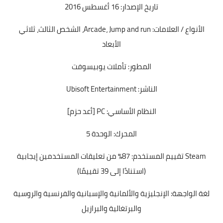
تاريخ الإصدار: 16 أغسطس 2016
الأنواع / العلامات: Arcade، Jump and run، الشخص الثالث، ثلاثي
الأبعاد
المطور: تأملات يوبيسوفت
الناشر: Ubisoft Entertainment
النظام الأساسي: PC [أعد حزم]
المحرك: الوحدة 5
Steam تقييم المستخدم: 87٪ من تعليقات المستخدمين إيجابية
(استنادًا إلى 39 تقييمًا)
لغة الواجهة: الإنجليزية والألمانية والإسبانية والفرنسية والروسية
والبرتغالية والبرازيل