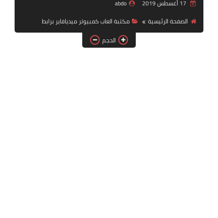
17 أغسطس 2019
abdo
بلايستيشن PS2
الصفحة الرئيسية
مكتبة العاب كمبيوتر ميديافاير برابط
الحجم