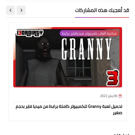
قد تُعجبك هذه المشاركات
مكتبة العاب كمبيوتر ميديافاير برابط
06 يناير 2022
تحميل لعبة Granny للكمبيوتر كاملة برابط من ميديا فاير بحجم
صغير