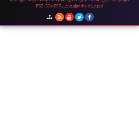
اندرويد android|محاكي PS2 ISOs|PSP