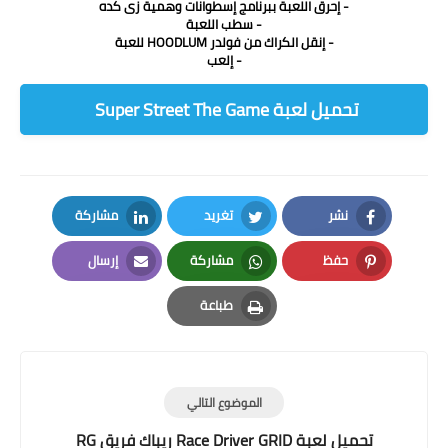
- إحرق اللعبة ببرنامج إسطوانات وهمية زى كده
- سطب اللعبة
- إنقل الكراك من فولدر HOODLUM للعبة
- إلعب
تحميل لعبة Super Street The Game
نشر
تغريد
مشاركة
LinkedIn
Twitter
Facebook
حفظ
مشاركة
إرسال
Email
Whatsapp
Pinterest
طباعة
Print
الموضوع التالي
تحميل لعبة Race Driver GRID ريبِاك فريق RG