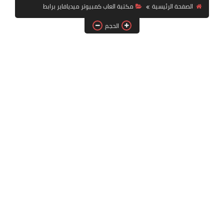
بلايستيشن PS2
الصفحة الرئيسية
مكتبة العاب كمبيوتر ميديافاير برابط
الحجم