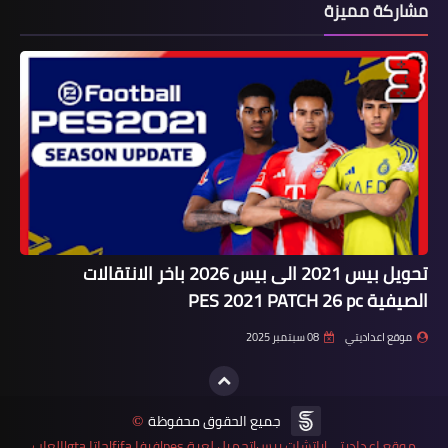
مشاركة مميزة
تحويل بيس 2021 الى بيس 2026 باخر الانتقالات
الصيفية PES 2021 PATCH 26 pc
موقع اعداديتي
08 سبتمبر 2025
جميع الحقوق محفوظة
©
موقع اعداديتي|باتشات بيس|تحميل لعبة pes|فيفا fifa|جاتا gta|العاب