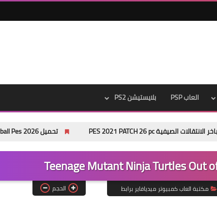
العاب PSP
بلايستيشن PS2
تحميل eFootball Pes 2026 لمحاكي ppsspp بدون نت من ميديا فاير
الحجم
مكتبة العاب كمبيوتر ميديافاير برابط