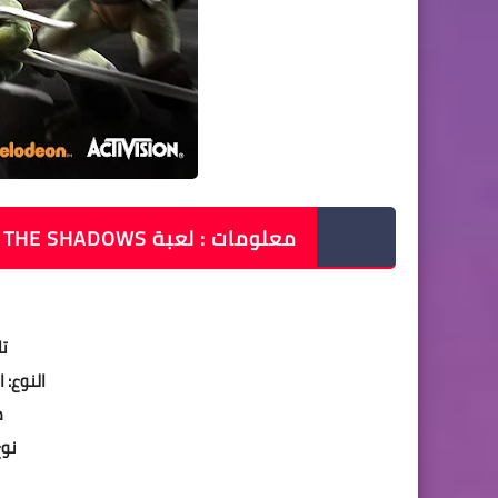
معلومات : لعبة TEENAGE MUTANT NINJA TURTLES OUT OF THE SHADOWS
تا
النوع: العمل 
م
نوع