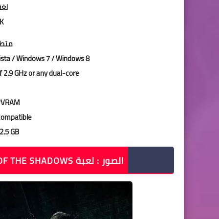
لغة
RACK
متطل
sta / Windows 7 / Windows 8
f 2.9 GHz or any dual-core
??VRAM
compatible
 2.5 GB
الصور : لعبة TEENAGE MUTANT NINJA TURTLES OUT OF THE SHADOWS