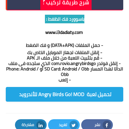
شرح طريقة تركيب :ّ
باسوورد فك الظغط :
www.i3dadiaty.com
- حمل الملفات (DATA+APK) و فك الضغط
- إنقل الملفات لجهاز الموبايل الخاص بك
- قم بتثبيت اللعبة من خلال ملف الـ APK
- إنقل فولدر com.rovio.angrybirdsgo الذى ستجده فى ملف
الداتا لهذا المسار SD Card: Android / Obb أو Phone: Android /
Obb
- إلعب
تحميل لعبة ‏ Angry Birds Go! MOD للأندرويد
نشر
تغريد
مشاركة