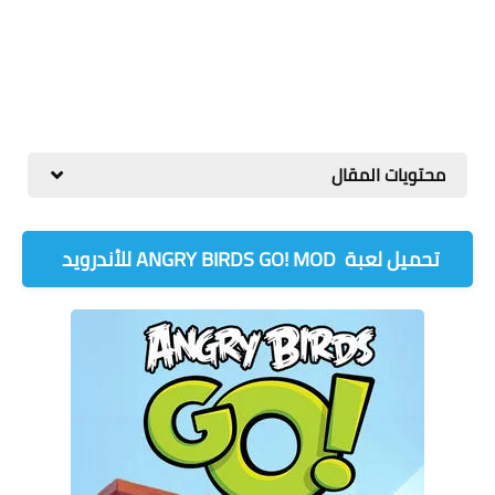
محتويات المقال
تحميل لعبة ‏ ANGRY BIRDS GO! MOD للأندرويد