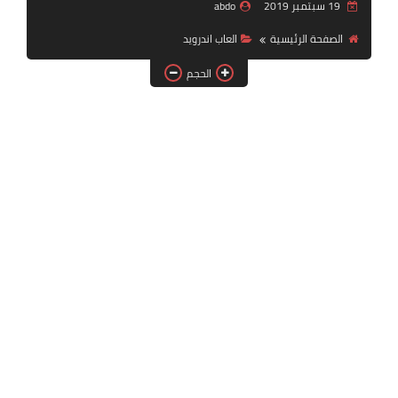
19 سبتمبر 2019
abdo
بلايستيشن PS2
الصفحة الرئيسية
العاب اندرويد
الحجم