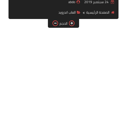
24 سبتمبر 2019
abdo
بلايستيشن PS2
الصفحة الرئيسية
العاب اندرويد
الحجم