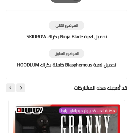
Print
الموضوع التالي
تحميل لعبة Ninja Blade بكراك SKIDROW
الموضوع السابق
تحميل لعبة Blasphemous كاملة بكراك HOODLUM
قد تُعجبك هذه المشاركات
مكتبة العاب كمبيوتر ميديافاير برابط