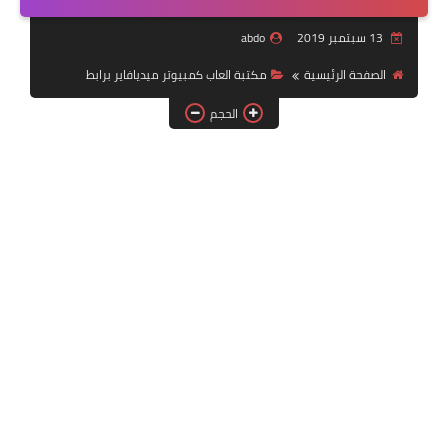
بلايستيشن PS2
13 سبتمبر 2019
abdo
الصفحة الرئيسية
مكتبة العاب كمبيوتر ميديافاير برابط
الحجم