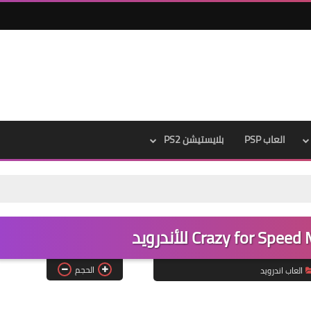
العاب PSP
بلايستيشن PS2
الحجم
العاب اندرويد