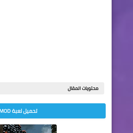
محتويات المقال
تحميل لعبة CRAZY FOR SPEED MOD للأندرويد