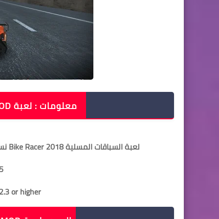
معلومات : لعبة CRAZY FOR SPEED MOD للأندرويد
لعبة السباقات المسلية Bike Racer 2018 نسخة مهكرة بأخر التحديثات لأجهزة الأندرويد بحجم +55 ميجا
Version: 5.0.3935
2.3 or higher