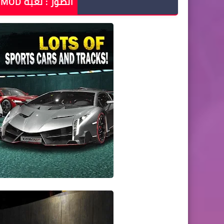
الصور : لعبة CRAZY FOR SPEED MOD للأندرويد