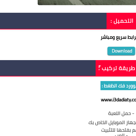
التحميل :
رابط سريع ومباشر
Download
ريقة تركيب :ّ
وورد فك الظغط :
www.i3dadiaty.c
- حمل اللعبة
لجهاز الموبايل الخاص بك
م بفتحها للتثبيت
- إلعب