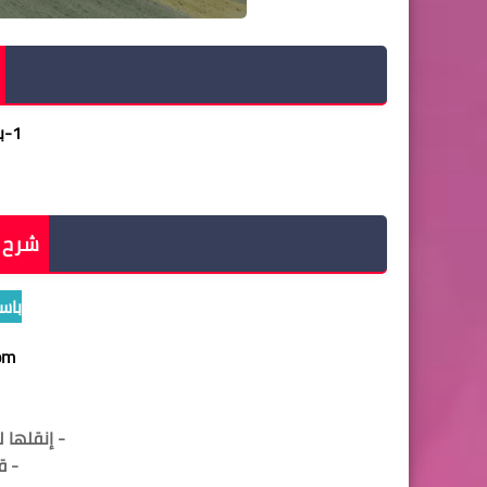
1
-
ب
شرح ط
باس
om
- إنقلها 
- ق