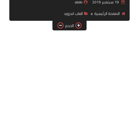
19 سبتمبر 2019
abdo
بلايستيشن PS2
الصفحة الرئيسية
العاب اندرويد
الحجم