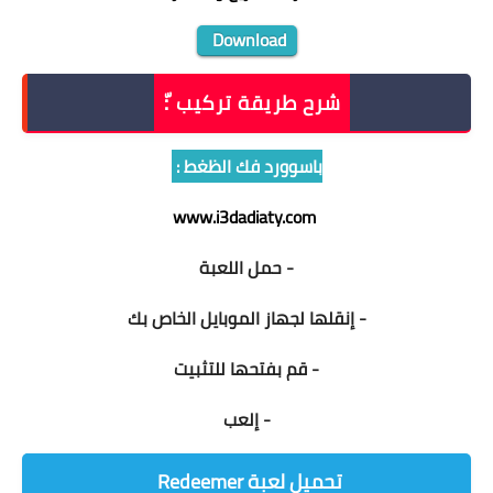
Download
شرح طريقة تركيب :ّ
باسوورد فك الظغط :
www.i3dadiaty.com
- حمل اللعبة
- إنقلها لجهاز الموبايل الخاص بك
- قم بفتحها للتثبيت
- إلعب
تحميل لعبة Redeemer