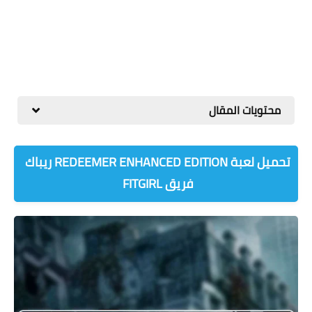
محتويات المقال
تحميل لعبة REDEEMER ENHANCED EDITION ريباك
فريق FITGIRL