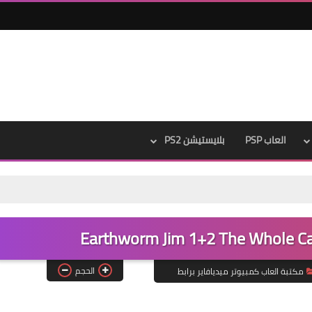
العاب PSP
بلايستيشن PS2
الحجم
مكتبة العاب كمبيوتر ميديافاير برابط