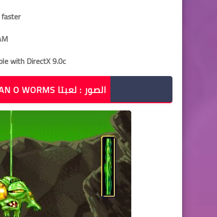
 faster
AM
le with DirectX 9.0c
الصور : لعبتا EARTHWORM JIM 1+2 THE WHOLE CAN O WORMS