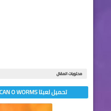
محتويات المقال
تحميل لعبتا EARTHWORM JIM 1+2 THE WHOLE CAN O WORMS