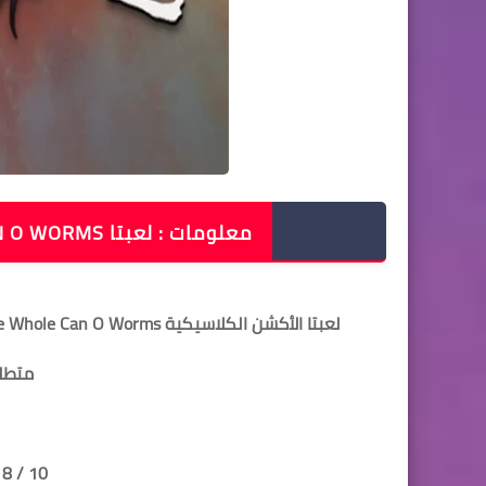
معلومات : لعبتا EARTHWORM JIM 1+2 THE WHOLE CAN O WORMS
لعبتا الأكشن الكلاسيكية Earthworm Jim 1+2 The Whole Can O Worms نسخة كاملة مضغوطة بحجم 647 ميجا
متطلب
8 / 10