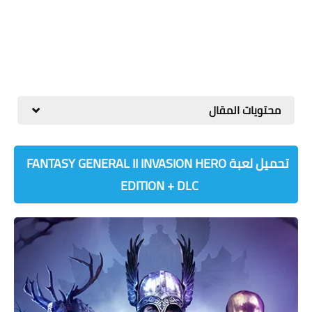
محتويات المقال
تحميل لعبة FANTASY GENERAL II INVASION HERO
EDITION + DLC