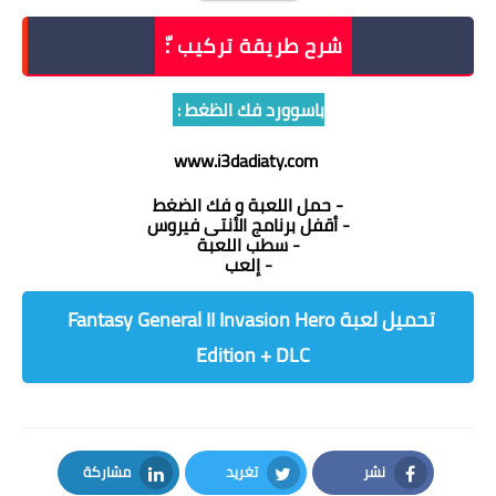
شرح طريقة تركيب :ّ
باسوورد فك الظغط :
www.i3dadiaty.com
- حمل اللعبة و فك الضغط
- أقفل برنامج الأنتى فيروس
- سطب اللعبة
- إلعب
تحميل لعبة Fantasy General II Invasion Hero
Edition + DLC
نشر
تغريد
مشاركة