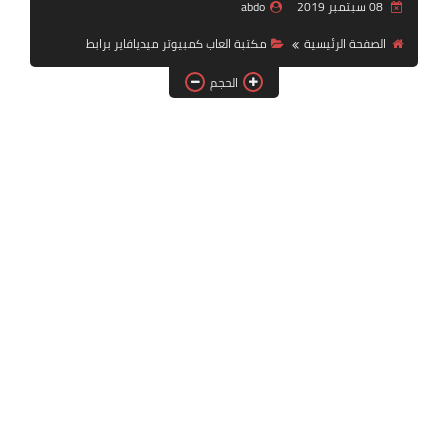
08 سبتمبر 2019
abdo
بلايستيشن PS2
الصفحة الرئيسية
مكتبة العاب كمبيوتر ميديافاير برابط
الحجم