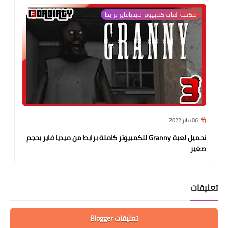
مكتبة العاب كمبيوتر ميديافاير برابط
06 يناير 2022
تحميل لعبة Granny للكمبيوتر كاملة برابط من ميديا فاير بحجم
صغير
تعليقات
تعليقات Blogger