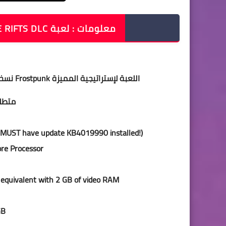
معلومات : لعبة FROSTPUNK V1.4.0 + THE RIFTS DLC ريباك FITGIRL
اللعبة لإستراتيجية المميزة Frostpunk نسخة ريباك بأخر التحديثات و الإضافات مضغوطة بحجم 3.4 جيجا
متطلب
 MUST have update KB4019990 installed!)
ore Processor
equivalent with 2 GB of video RAM
GB