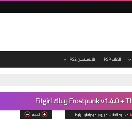
العاب PSP
بلايستيشن PS2
الحجم
مكتبة العاب كمبيوتر ميديافاير برابط