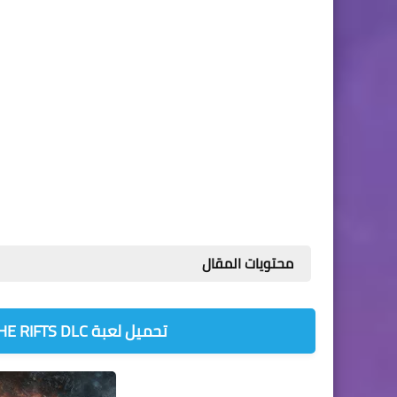
محتويات المقال
تحميل لعبة FROSTPUNK V1.4.0 + THE RIFTS DLC ريباك FITGIRL