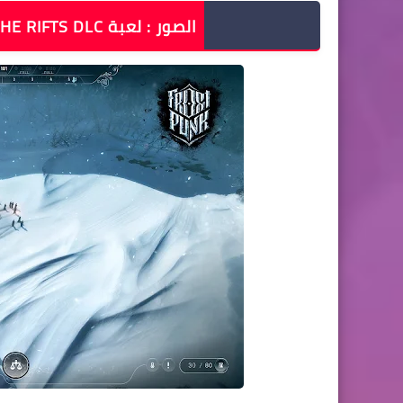
الصور : لعبة FROSTPUNK V1.4.0 + THE RIFTS DLC ريباك FITGIRL