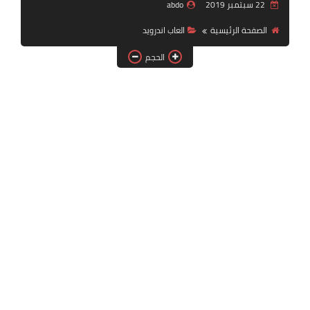
22 سبتمبر 2019
abdo
بلايستيشن PS2
الصفحة الرئيسية
العاب اندرويد
الحجم