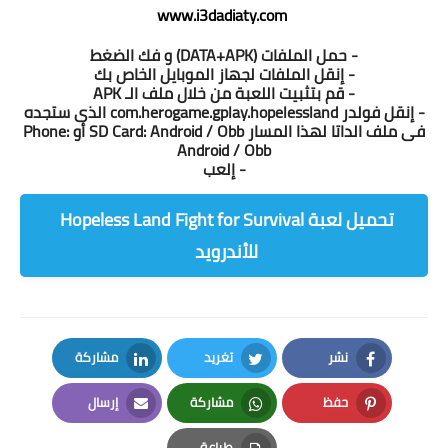
www.i3dadiaty.com
- حمل الملفات (DATA+APK) و فك الضغط
- إنقل الملفات لجهاز الموبايل الخاص بك
- قم بتثبيت اللعبة من خلال ملف الـ APK
- إنقل فولدر com.herogame.gplay.hopelessland الذى ستجده
فى ملف الداتا لهذا المسار SD Card: Android / Obb أو Phone:
Android / Obb
- إلعب
تحميل لعبة Hopeless Land Fight for Survival
للأندرويد
نشر
تغريد
مشاركة
LinkedIn
Twitter
Facebook
حفظ
مشاركة
إرسال
Email
Whatsapp
Pinterest
طباعة