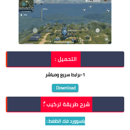
التحميل :
1
-
برابط سريع ومباشر
Download
شرح طريقة تركيب :ّ
باسوورد فك الظغط :