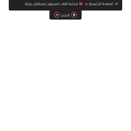
بلايستيشن PS2
الصفحة الرئيسية
مكتبة العاب كمبيوتر ميديافاير برابط
الحجم