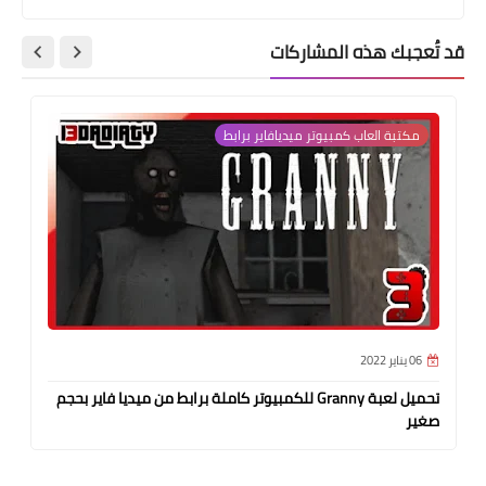
قد تُعجبك هذه المشاركات
مكتبة العاب كمبيوتر ميديافاير برابط
06 يناير 2022
تحميل لعبة Granny للكمبيوتر كاملة برابط من ميديا فاير بحجم
صغير