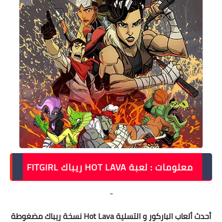
معلومات : لعبة HOT LAVA ريباك FITGIRL
-
أحدث ألعاب الباركور و التسلية Hot Lava نسخة ريباك مضغوطة