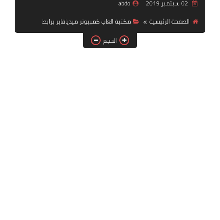
02 سبتمبر 2019
abdo
بلايستيشن PS2
الصفحة الرئيسية
مكتبة العاب كمبيوتر ميديافاير برابط
الحجم