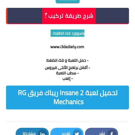
شرح طريقة تركيب :ّ
باسوورد فك الظغط :
www.i3dadiaty.com
- حمل اللعبة و فك الضغط
- أقفل برنامج الأنتى فيروس
- سطب اللعبة
- إلعب
تحميل لعبة Insane 2 ريباك فريق RG
Mechanics
نشر
تغريد
مشاركة