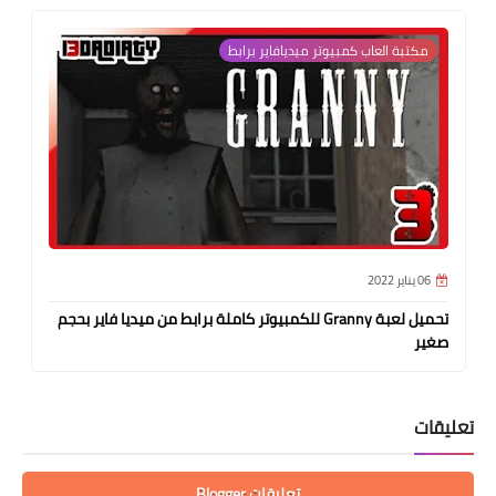
مكتبة العاب كمبيوتر ميديافاير برابط
06 يناير 2022
تحميل لعبة Granny للكمبيوتر كاملة برابط من ميديا فاير بحجم
صغير
تعليقات
تعليقات Blogger