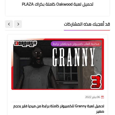
تحميل لعبة Oakwood كاملة بكراك PLAZA
قد تُعجبك هذه المشاركات
مكتبة العاب كمبيوتر ميديافاير برابط
06 يناير 2022
تحميل لعبة Granny للكمبيوتر كاملة برابط من ميديا فاير بحجم
صغير