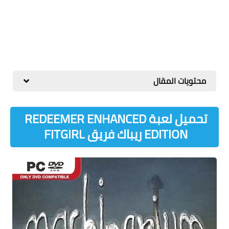
محتويات المقال
تحميل لعبة REDEEMER ENHANCED
EDITION ريباك فريق FITGIRL