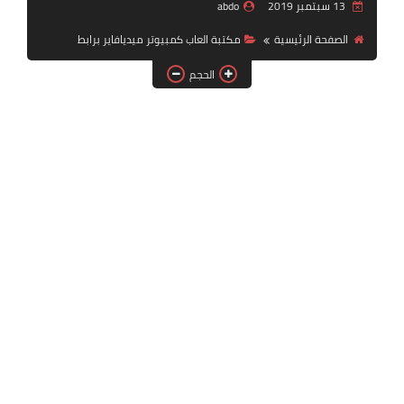
13 سبتمبر 2019
abdo
بلايستيشن PS2
الصفحة الرئيسية
مكتبة العاب كمبيوتر ميديافاير برابط
الحجم