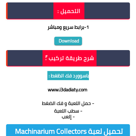
التحميل :
1
-
برابط سريع ومباشر
Download
شرح طريقة تركيب :ّ
باسوورد فك الظغط :
www.i3dadiaty.com
- حمل اللعبة و فك الضغط
- سطب اللعبة
- إلعب
تحميل لعبة Machinarium Collectors