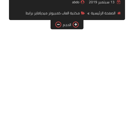
13 سبتمبر 2019
abdo
بلايستيشن PS2
الصفحة الرئيسية
مكتبة العاب كمبيوتر ميديافاير برابط
الحجم