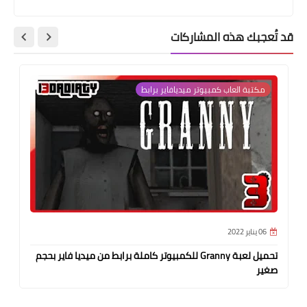
قد تُعجبك هذه المشاركات
مكتبة العاب كمبيوتر ميديافاير برابط
06 يناير 2022
تحميل لعبة Granny للكمبيوتر كاملة برابط من ميديا فاير بحجم
صغير