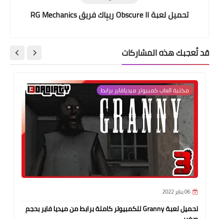
تحميل لعبة Obscure II ريبِاك فريق RG Mechanics
قد تُعجبك هذه المشاركات
مكتبة العاب كمبيوتر ميديافاير برابط
06 يناير 2022
تحميل لعبة Granny للكمبيوتر كاملة برابط من ميديا فاير بحجم