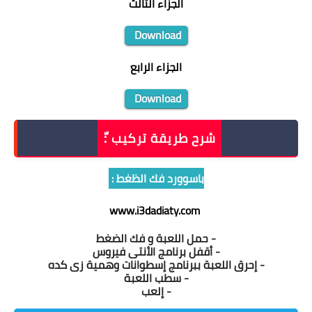
الجزاء الثالث
Download
الجزاء الرابع
Download
شرح طريقة تركيب :ّ
باسوورد فك الظغط :
www.i3dadiaty.com
- حمل اللعبة و فك الضغط
- أقفل برنامج الأنتى فيروس
- إحرق اللعبة ببرنامج إسطوانات وهمية زى كده
- سطب اللعبة
- إلعب