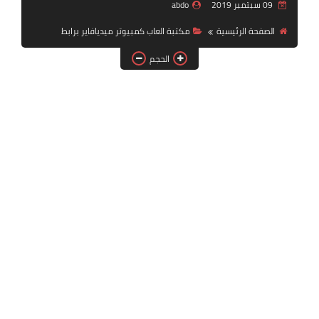
09 سبتمبر 2019
abdo
بلايستيشن PS2
الصفحة الرئيسية
مكتبة العاب كمبيوتر ميديافاير برابط
الحجم