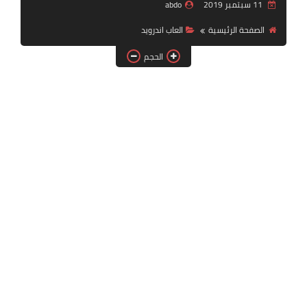
11 سبتمبر 2019
abdo
بلايستيشن PS2
الصفحة الرئيسية
العاب اندرويد
الحجم