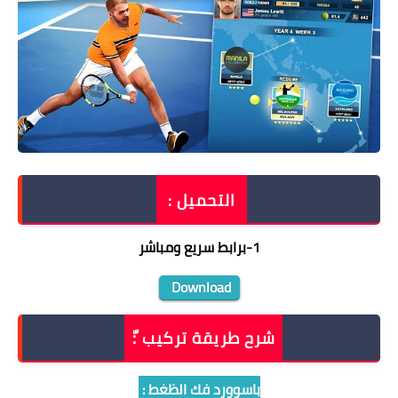
التحميل :
1
-
برابط سريع ومباشر
Download
شرح طريقة تركيب :ّ
باسوورد فك الظغط :