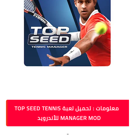
معلومات : تحميل لعبة TOP SEED TENNIS
MANAGER MOD‏ للأندرويد
-