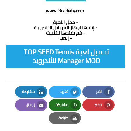
www.i3dadiaty.com
- حمل اللعبة
- إنقلها لجهاز الموبايل الخاص بك
- قم بفتحها للتثبيت
- إلعب
تحميل لعبة TOP SEED Tennis
Manager MOD‏ للأندرويد
نشر
تغريد
مشاركة
LinkedIn
Twitter
Facebook
حفظ
مشاركة
إرسال
Email
Whatsapp
Pinterest
طباعة
Print