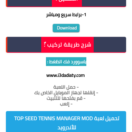
1
-
برابط سريع ومباشر
Download
شرح طريقة تركيب :ّ
باسوورد فك الظغط :
www.i3dadiaty.com
- حمل اللعبة
- إنقلها لجهاز الموبايل الخاص بك
- قم بفتحها للتثبيت
- إلعب
للأندرويد