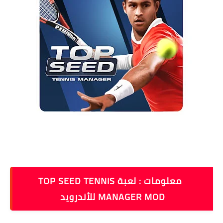
معلومات : لعبة TOP SEED TENNIS
MANAGER MOD‏ للأندرويد
-