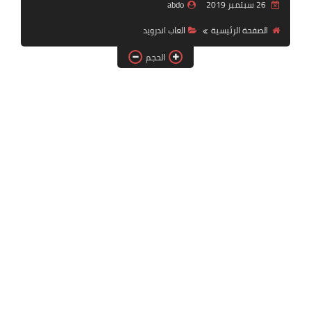
26 سبتمبر 2019
abdo
بلايستيشن PS2
الصفحة الرئيسية
العاب اندرويد
الحجم