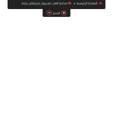
بلايستيشن PS2
الصفحة الرئيسية
مكتبة العاب كمبيوتر ميديافاير برابط
الحجم