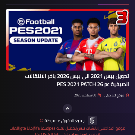
تحويل بيس 2021 الى بيس 2026 باخر الانتقالات
الصيفية PES 2021 PATCH 26 pc
موقع اعداديتي
08 سبتمبر 2025
جميع الحقوق محفوظة
©
موقع اعداديتي|باتشات بيس|تحميل لعبة pes|فيفا fifa|جاتا gta|العاب
اندرويد android|محاكي PS2 ISOs|PSP