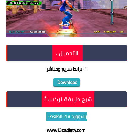
التحميل :
1
-
برابط سريع ومباشر
Download
شرح طريقة تركيب :ّ
باسوورد فك الظغط :
www.i3dadiaty.com