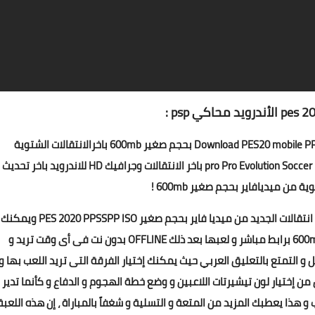
تحميل بيس 2020 محاكي PSP للاندرويد Download PES20 mobile PPSSPP android بحجم صغير 600mb باخرالانتقالات الشتوية
Camera PS4 برابط واحد مباشر من ميديافاير pro Pro Evolution Soccer 2020 Offline باخر الانتقالات وجرافيك HD للاندرويد باخر تحديث
ة من ميديافاير بحجم صغير 600mb !
تحميل بيس Pro Evolution Soccer 2020 للاندرويد PSP باخر انتقالات الجديد من ميديا فاير بحجم صغير PES 2020 PPSSPP ISO ويمكنك
الحصول عليها اخر اصدار كاميرا PS4 على هاتفك بحجم 600mb برابط مباشر و لعبها بعد ذلك OFFLINE بدون نت فى أى وقت تريد و
التمتع بالتعليق العربي حيث يمكنك إختيار الفرقة التى تريد اللعب بها و
من إختيار لون تيشيرتات اللاعبين و وضع خطة الهجوم و الدفاع و كأنما تدير
هذا يعطبك المزيد من المتعة و التسلية و شغفاً بالمباراة ، إن هذه اللعبة