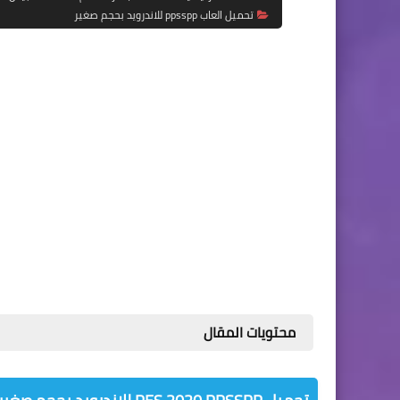
تحميل العاب ppsspp للاندرويد بحجم صغير
محتويات المقال