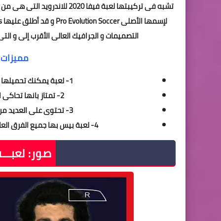
تشبه فى تركيبتها لعبة فيفا 20
التصميمات و الجرافيك العالى الأقرب إلى و الت
مميزات بيس 2020
1- لعبة يمكنك تحميلها بسهولة على أى هاتف ذكى يدعم نظام الأندرويد
2- تمتاز بانها تحاكى الواقع و بها العديد من الرسومات ثلاثية الأبعاد
3- تحتوى على العديد من المؤثرات الصوتية على أرض الملعب و هذاالواقع
4- لعبة بيس بها جميع الفرق العالمية و المحلية لتتناسب مع رغبات من يقومون بتحميلها .
صور:
لعبـــة بيس