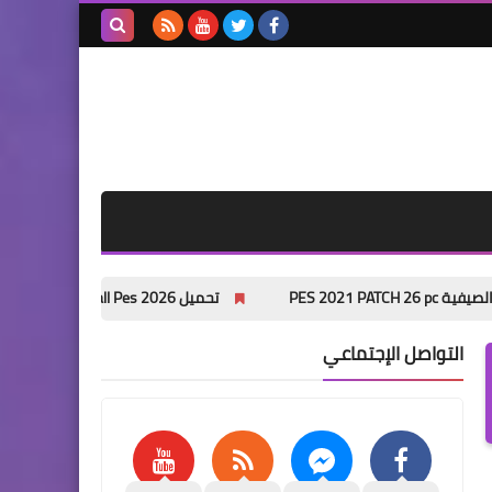
بحث هذه
المدونة
الإلكترونية
تحميل eFootball Pes 2026 لمحاكي ppsspp بدون نت من ميديا فاير
التواصل الإجتماعي