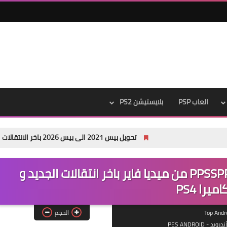
العاب PSP
بلايستيشن PS2
تحويل بيس 2021 الى بيس 2026 باخر الانتقالات الصيفية PES 2021 PATCH 26 pc
تحميل بيس PES 2020 للاندرويد PPSSPP من ميديا فاير باخر انتقالات الجديد و
اميرا PS4
الحجم
د - PES ANDROID