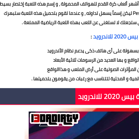
20 للاندرويد التى هى من أشهر ألعاب كرة القدم للهواتف المحمولة ، و إسم هذه اللعبة إختصار بسيط
لإسمها الأصلى Pro Evolution Soccer و قد أطلق عليها Pes ليكن إسماً يسهل تداوله ، و عندما تقوم بتحميل هذه اللعبة ستبهرك
ى ستجعلك لا تستغنى عن اللعب بهذه اللعبة الرياضية الممتعة .
 للاندرويد
:
 2020 للاندر
ويد