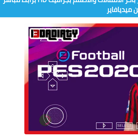
 ميديافاير