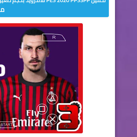
تحميل PES 2020 PPSSPP
للاندرويد بحجم صغير
من